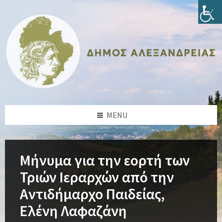
Skip
Skip
Skip
Skip
to
to
to
to
content
left
right
footer
sidebar
sidebar
MENU
Μήνυμα για την εορτή των
Τριών Ιεραρχών από την
Αντιδήμαρχο Παιδείας,
Ελένη Λαφαζάνη