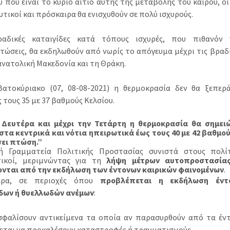
που είναι το κύριο αίτιο αυτής της μεταβολής του καιρού, οι 
τικοί και πρόσκαιρα θα ενισχυθούν σε πολύ ισχυρούς.
δικές καταιγίδες κατά τόπους ισχυρές, που πιθανόν 
τώσεις, θα εκδηλωθούν από νωρίς το απόγευμα μέχρι τις βραδι
ανατολική Μακεδονία και τη Θράκη.
ατοκύριακο (07, 08-08-2021) η θερμοκρασία δεν θα ξεπερά
 τους 35 με 37 βαθμούς Κελσίου.
Δευτέρα και μέχρι την Τετάρτη η θερμοκρασία θα σημειώ
στα κεντρικά και νότια ηπειρωτικά έως τους 40 με 42 βαθμού
ει πτώση.”
ή Γραμματεία Πολιτικής Προστασίας συνιστά στους πολίτ
τικοί, μεριμνώντας για τη
λήψη μέτρων αυτοπροστασία
νται από την εκδήλωση των έντονων καιρικών φαινομένων
.
τερα, σε περιοχές όπου
προβλέπεται η εκδήλωση έντ
δων ή θυελλωδών ανέμων
:
σφαλίσουν αντικείμενα τα οποία αν παρασυρθούν από τα έντ
εται να προκαλέσουν καταστροφές ή τραυματισμούς.