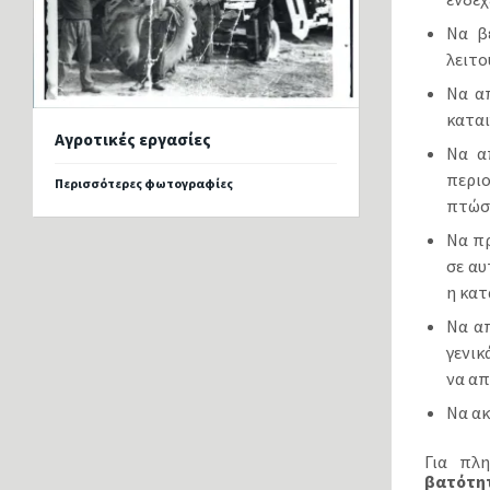
Να β
λειτο
Να απ
καται
Αγροτικές εργασίες
Να α
περι
Περισσότερες φωτογραφίες
πτώσε
Να πρ
σε αυ
η κατ
Να α
γενικ
να απ
Να ακ
Για πλ
βατότητ