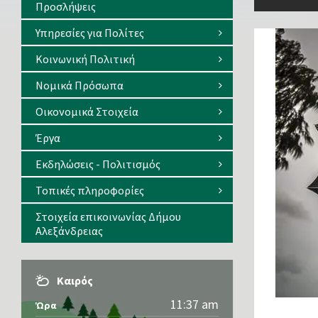
Προσλήψεις
Υπηρεσίες για Πολίτες
Κοινωνική Πολιτική
Νομικά Πρόσωπα
Οικονομικά Στοιχεία
Έργα
Εκδηλώσεις - Πολιτισμός
Τοπικές πληροφορίες
Στοιχεία επικοινωνίας Δήμου
Αλεξάνδρειας
Καιρός
11:37 am
Ώρα