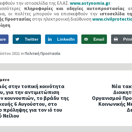
εφθούν την ιστοσελίδα της ΕΛ.ΑΣ.
www.astynomia.gr
.
ρισσότερες
πληροφορίες και οδηγίες αυτοπροστασίας
απ
να, οι πολίτες μπορούν να επισκεφθούν την
ιστοσελίδα
τη
ής Προστασίας
στην ηλεκτρονική διεύθυνση
www.civilprotecti
οίηση
are
Twitter
LinkedIn
Email
Prin
ούστου 2021
in
Πολιτική Προστασία
μενο
ός στην τοπική κοινότητα
Νέα τακ
ου, για την αντιμετώπιση
Διοικητ
ν κουνουπιών, το βράδυ της
Οργανισμού Προ
ευής 6 Αυγούστου, στο
Κοινωνικής Μ
ο πρόληψης για τον ιό του
Δ
ύ Νείλου