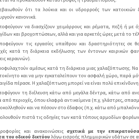
εβαιωθούν ότι τα λούκια και οι υδρορροές των κατοικιών δ
υργούν κανονικά.
οφεύγουν να διασχίζουν χειμάρρους και ρέματα, πεζή ή με ό
γίδων και βροχοπτώσεων, αλλά και για αρκετές ώρες μετά το τέ
ποφεύγουν τις εργασίες υπαίθρου και δραστηριότητες σε θα
οχές κατά τη διάρκεια εκδήλωσης των έντονων καιρικών φαι
ις κεραυνών).
οφυλαχτούν αμέσως κατά τη διάρκεια μιας χαλαζόπτωσης. Να 
τοκίνητο και να μην εγκαταλείπουν τον ασφαλή χώρο, παρά μό
αιγίδα πέρασε. Η χαλαζόπτωση μπορεί να είναι πολύ επικίνδυνη κ
ποφύγουν τη διέλευση κάτω από μεγάλα δέντρα, κάτω από ανα
ά από περιοχές, όπου ελαφρά αντικείμενα (π.χ. γλάστρες, σπασμ
οκολληθούν και να πέσουν στο έδαφος (π.χ. κάτω από μπαλκόνια
ολουθούν πιστά τις οδηγίες των κατά τόπους αρμοδίων φορέων
ηροφορίες και ανακοινώσεις
σχετικά με την επικρατούσ
α του οδικού δικτύου
λόγω εισροής πλημμυρικών υδάτων σε α