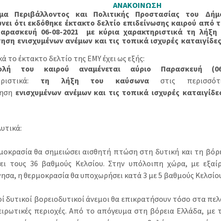
ΑΝΑΚΟΙΝΩΣΗ
μα Περιβάλλοντος και Πολιτικής Προστασίας του Δήμ
νει ότι εκδόθηκε
έκτακτο δελτίο επιδείνωσης καιρού
από τ
Παρασκευή 06-08-2021 με κύρια χαρακτηριστικά
τη λήξη
ηση ενισχυμένων ανέμων και τις τοπικά ισχυρές καταιγίδες
ά το έκτακτο δελτίο της ΕΜΥ έχει ως εξής:
ολή του καιρού αναμένεται αύριο Παρασκευή (06-
ηριστικά:
τη λήξη του καύσωνα
στις περισσότε
τηση
ενισχυμένων ανέμων και τις τοπικά ισχυρές καταιγίδε
υτικά:
οκρασία θα σημειώσει αισθητή πτώση στη δυτική και τη βόρε
ει τους 36 βαθμούς Κελσίου. Στην υπόλοιπη χώρα, με εξαί
ησα, η θερμοκρασία θα υποχωρήσει κατά 3 με 5 βαθμούς Κελσίου
ί δυτικοί βορειοδυτικοί άνεμοι θα επικρατήσουν τόσο στα πελά
ειρωτικές περιοχές. Από το απόγευμα στη βόρεια Ελλάδα, με