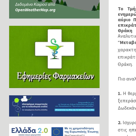
Δεδομένα Καιρού από
Το Τμή
OpenWeatherMap.org
ενημερώ
αύριο 
επικράτ
Θράκη
Αναλυτικ
“
Μεταβ
χαρακτ
επικρά
Θράκη.
Πιο αναλ
1.
Η θερμ
ξεπεράσ
Δωδεκάν
2.
Ισχυρο
στις ηπ