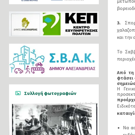
μετώπου 
βορειοδυ
3.
Σπορα
χαλαζοπ
και την 
Το Σαββ
περιοχές
Από τη 
φτάσει 
σημειώσ
Η Γενικ
Συλλογή φωτογραφιών
προσεκ
προέρχο
Ειδικό
καταιγί
Να α
ενδέχ