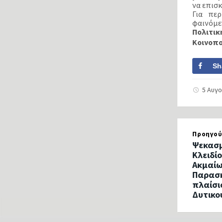
να επισκ
Για πε
φαινόμε
Πολιτικ
Κοινοπ
Sh
5 Αυγ
Προηγού
Ψεκασμ
Κλειδί
Ακμαίω
Παρασκ
πλαίσι
Δυτικο