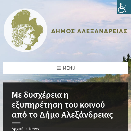
Skip
Skip
Skip
Skip
to
to
to
to
content
left
right
footer
sidebar
sidebar
MENU
Με δυσχέρεια η
εξυπηρέτηση του κοινού
από το Δήμο Αλεξάνδρειας
Αρχική
News
/