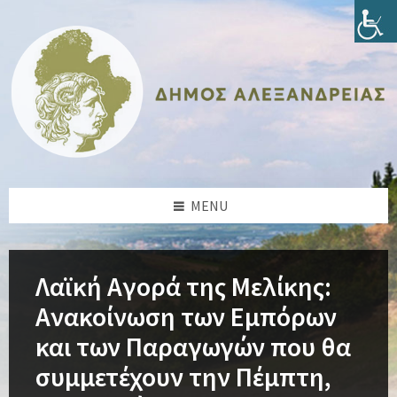
Skip
Skip
Skip
Skip
to
to
to
to
content
left
right
footer
sidebar
sidebar
MENU
Λαϊκή Αγορά της Μελίκης:
Ανακοίνωση των Εμπόρων
και των Παραγωγών που θα
συμμετέχουν την Πέμπτη,