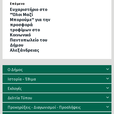
Επόμενο
Ευχαριστήριο στο
"Όλοι Μαζί
Μπορούμε" για την
προσφορά
τροφίμων στο
Κοινωνικό
Παντοπωλείο του
Δήμου
Αλεξάνδρειας
Ο Δήμος
Ιστορία – Έθιμα
Eκλογές
Δελτία Τύπου
Προκηρύξεις - Διαγωνισμοί - Προσλήψεις