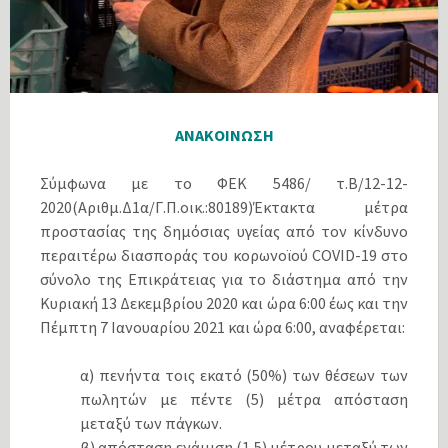
ΑΝΑΚΟΙΝΩΣΗ
Σύμφωνα με το ΦΕΚ 5486/ τ.Β/12-12-
2020(Αριθμ.Δ1α/Γ.Π.οικ.:80189)Έκτακτα μέτρα
προστασίας της δημόσιας υγείας από τον κίνδυνο
περαιτέρω διασποράς του κορωνοϊού COVID-19 στο
σύνολο της Επικράτειας για το διάστημα από την
Κυριακή 13 Δεκεμβρίου 2020 και ώρα 6:00 έως και την
Πέμπτη 7 Ιανουαρίου 2021 και ώρα 6:00, αναφέρεται:
α) πενήντα τοις εκατό (50%) των θέσεων των
πωλητών με πέντε (5) μέτρα απόσταση
μεταξύ των πάγκων.
β) απόσταση ενάμιση (1,5) μέτρου μεταξύ των