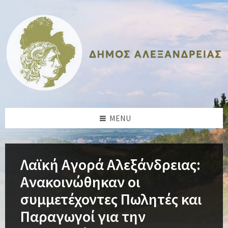
Skip
Skip
Skip
Skip
to
to
to
to
content
left
right
footer
sidebar
sidebar
MENU
Λαϊκή Αγορά Αλεξάνδρειας:
Ανακοινώθηκαν οι
συμμετέχοντες Πωλητές και
Παραγωγοί για την