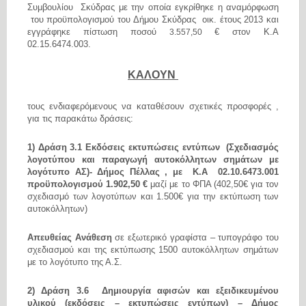
Συμβουλίου
Σκύδρας με την οποία εγκρίθηκε η αναμόρφωση
του προϋπολογισμού του Δήμου Σκύδρας οικ. έτους 2013 και
εγγράφηκε πίστωση ποσού
€ στον Κ.Α
3.557,50
02.15.6474.003.
ΚΑΛΟΥΝ
τους ενδιαφερόμενους να καταθέσουν σχετικές προσφορές ,
για τις παρακάτω δράσεις:
1) Δράση 3.1 Εκδόσεις εκτυπώσεις εντύπων (Σχεδιασμός
λογοτύπου και παραγωγή αυτοκόλλητων σημάτων με
λογότυπο ΑΣ)- Δήμος Πέλλας , με Κ.Α 02.10.6473.001
προϋπολογισμού 1.902,50 €
μαζί με το ΦΠΑ (402,50€ για τον
σχεδιασμό των λογοτύπων και 1.500€ για την εκτύπωση των
αυτοκόλλητων)
Απευθείας Ανάθεση
σε εξωτερικό γραφίστα – τυπογράφο του
σχεδιασμού και της εκτύπωσης 1500 αυτοκόλλητων σημάτων
με το λογότυπο της Α.Σ.
2) Δράση 3.6 Δημιουργία αφισών και εξειδικευμένου
υλικού (εκδόσεις – εκτυπώσεις εντύπων) – Δήμος