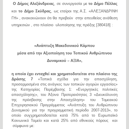
Ο Δήμος Αλεξάνδρειας
, σε συνεργασία με
το Δήμο Πέλλας
και
το Δήμο Σκύδρας
, ως εταίροι της Α.Σ. «ΑΛΕΞΑΝΔΡΙΝΗ
ΓΗ» , ανακοινώνουν ότι θα προβούν στην απευθείας ανάθεση
υπηρεσιών , στο πλαίσιο υλοποίησης της πράξης [380418] :
«Ανάπτυξη Μακεδονικού Κάμπου
μέσα από την Αξιοποίηση του Τοπικού Ανθρώπινου
Δυναμικού – ΑΞΙΑ»,
η οποία έχει ενταχθεί και χρηματοδοτείται στο πλαίσιο της
Δράσης 7
«Τοπικά σχέδια για την απασχόληση,
προσαρμοσμένα στις ανάγκες των τοπικών αγορών εργασίας»
της Κατηγορίας Παρέμβασης 1: «Ενεργητικές πολιτικές
απασχόλησης», του Άξονα Προτεραιότητας 3 «Διευκόλυνση
της πρόσβασης στην Απασχόληση» του Τομεακού
Επιχειρησιακού Προγράμματος «Ανάπτυξη του Ανθρώπινου
Δυναμικού για την προγραμματική περίοδο 2007-2013», το
οποίο συγχρηματοδοτείται κατά 75% από το Ευρωπαϊκό
Κοινωνικό Ταμείο και κατά 25% από εθνικούς πόρους και
σύμφωνα με: