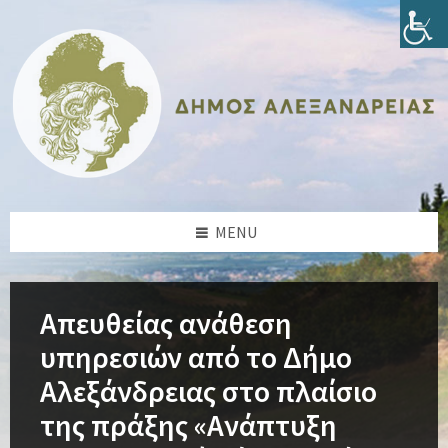
Skip
Skip
Skip
Skip
to
to
to
to
content
left
right
footer
sidebar
sidebar
MENU
Απευθείας ανάθεση
υπηρεσιών από το Δήμο
Αλεξάνδρειας στο πλαίσιο
της πράξης «Ανάπτυξη