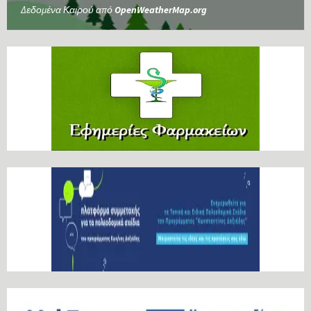
Δεδομένα Καιρού από
OpenWeatherMap.org