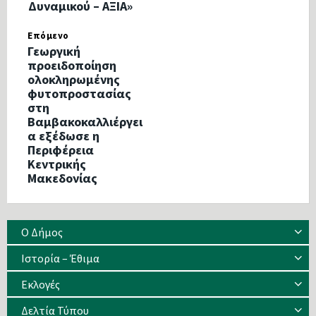
Δυναμικού – ΑΞΙΑ»
Επόμενο
Γεωργική
προειδοποίηση
ολοκληρωμένης
φυτοπροστασίας
στη
Βαμβακοκαλλιέργει
α εξέδωσε η
Περιφέρεια
Κεντρικής
Μακεδονίας
Ο Δήμος
Ιστορία – Έθιμα
Eκλογές
Δελτία Τύπου