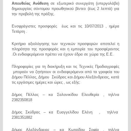
Απευθείας Ανάθεση
σε εξωτερικό συνεργάτη (υπεργολάβο)
δημιουργίας σύντομου προωθητικού βίντεο (έως 2 λεπτά) για
την προβολή της πράξης.
Ενσφράγιστες προσφορές έως και τις 10/07/2013 , ημέρα
Τετάρτη
.
Κριτήριο αξιολόγησης των τεχνικών προσφορών αποτελεί η
πληρότητα της προσφοράς και η εμπειρία του προσφέροντος
.Οι ενδιαφερόμενοι πρέπει να έχουν έδρα σε χώρα της Ε.Ε.
Πληροφορίες για τη διακήρυξη και τις Τεχνικές Προδιαγραφές
μπορούν να ζητήσουν οι ενδιαφερόμενοι από τα γραφεία του
Δήμου Πέλλας, Δήμου Σκύδρας και Δήμου Αλεξάνδρειας, κατά
τις εργάσιμες ημέρες και ώρες , ως εξής:
Δήμος Πέλλας – κα Σαλονικίδου Ελευθερία , τηλ/να
2382350818
Δήμος Σκύδρας – κα Ευαγγελίδου Ελένη , τηλ/να
2381351882
Δήμος Αλεξάνδρειας – κα Κωταίδου Σοφία , τηλ/να