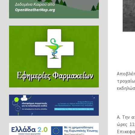
Δεδομένα Καιρού από
OpenWeatherMap.org
Αποβλέπ
τροχαί
εκδηλώσ
Α. Την 
ώρες 11
Επικεφα