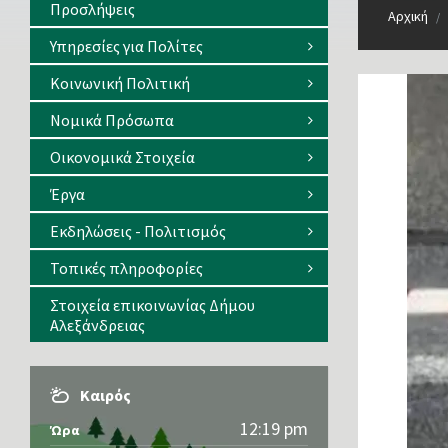
Προσλήψεις
Αρχική
/
Υπηρεσίες για Πολίτες
Κοινωνική Πολιτική
Νομικά Πρόσωπα
Οικονομικά Στοιχεία
Έργα
Εκδηλώσεις - Πολιτισμός
Τοπικές πληροφορίες
Στοιχεία επικοινωνίας Δήμου
Αλεξάνδρειας
Καιρός
12:19 pm
Ώρα