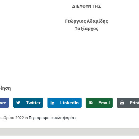
ΔΙΕΥΘΥΝΤΗΣ
Γεώργιος Αδαμίδης
Ταξίαρχος
οίηση
are
Twitter
LinkedIn
Email
Prin
τωβρίου 2022
in
Περιορισμοί κυκλοφορίας