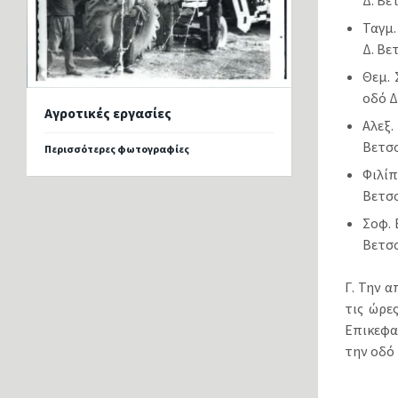
Δ. Βε
Ταγμ.
Δ. Βε
Θεμ. 
οδό Δ
Αγροτικές εργασίες
Αλεξ.
Βετσ
Περισσότερες φωτογραφίες
Φιλίπ
Βετσ
Σοφ. 
Βετσ
Γ. Την 
τις ώρε
Επικεφα
την οδό 