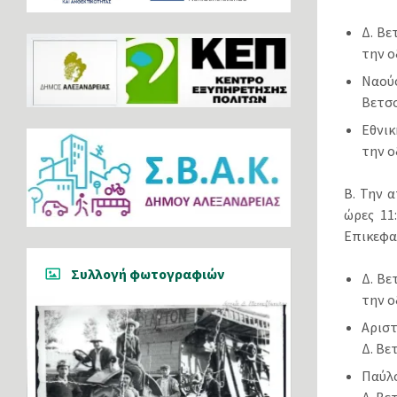
Δ. Βε
την ο
Ναούσ
Βετσ
Εθνικ
την ο
Β. Την 
ώρες 11
Επικεφα
Συλλογή φωτογραφιών
Δ. Βε
την ο
Αριστ
Δ. Βε
Παύλο