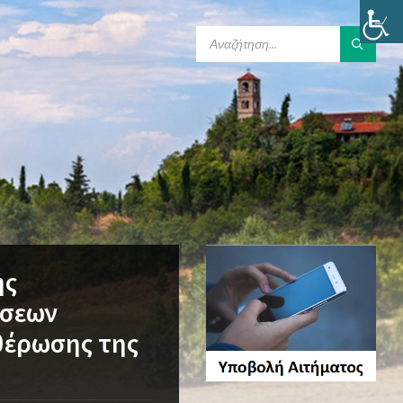
SEARCH:
ης
ώσεων
θέρωσης της