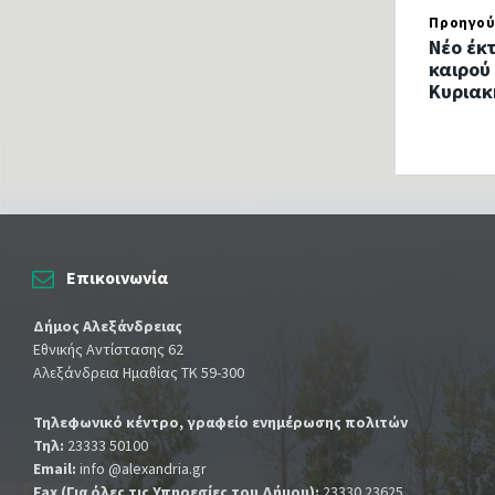
Προηγού
Νέο έκ
καιρού
Κυριακ
Επικοινωνία
Δήμος Αλεξάνδρειας
Εθνικής Αντίστασης 62
Αλεξάνδρεια Ημαθίας ΤΚ 59-300
Τηλεφωνικό κέντρο, γραφείο ενημέρωσης πολιτών
Τηλ:
23333 50100
Email:
info @alexandria.gr
Fax (Για όλες τις Υπηρεσίες του Δήμου):
23330 23625