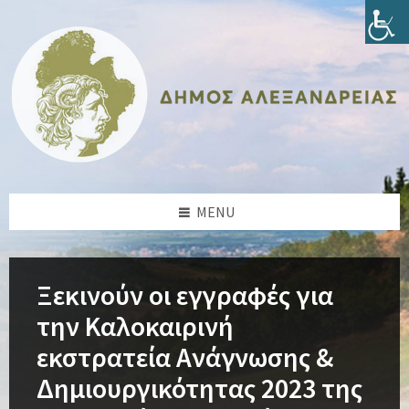
Skip
Skip
Skip
Skip
to
to
to
to
content
left
right
footer
sidebar
sidebar
MENU
Ξεκινούν οι εγγραφές για
την Καλοκαιρινή
εκστρατεία Ανάγνωσης &
Δημιουργικότητας 2023 της