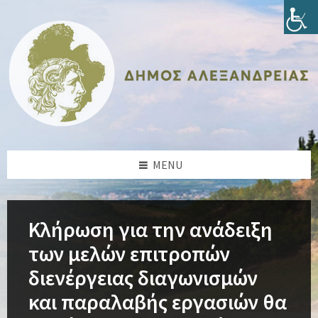
Skip
Skip
Skip
Skip
to
to
to
to
content
left
right
footer
sidebar
sidebar
MENU
Κλήρωση για την ανάδειξη
των μελών επιτροπών
διενέργειας διαγωνισμών
και παραλαβής εργασιών θα