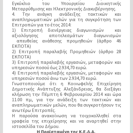
Εγκύκλιο του Υπουργείου Διοικητικής
Μεταρρύθμισης και Ηλεκτρονικής Διακυβέρνησης.
4. Την ανάγκη ανάδειξης τακτικών και
αναπληρωματικών μελών για τη συγκρότηση των
Επιτροπών για το έτος 2014:
1) Επιτροπή διενέργειας διαγωνισμών και
αξιολόγησης αποτελεσμάτων διαγωνισμών
απευθείας ανάθεσης προμηθειών (άρθρο 46
ΕΚΠΟΤΑ)
2) Επιτροπή παραλαβής Προμηθειών (άρθρο 28
ΕΚΠΟΤΑ)
3) Επιτροπή παραλαβής εργασιών, μεταφορών και
υπηρεσιών ποσού έως 2.934,70 ευρώ.
4) Επιτροπή παραλαβής εργασιών, μεταφορών και
υπηρεσιών ποσού άνω των 2.934,70 ευρώ.
Γνωστοποιούμε ότι η Κοινωφελής Επιχείρηση
Δημοτικής Ανάπτυξης Αλεξάνδρειας, θα διεξάγει
κλήρωση την Πέμπτη 6 Φεβρουαρίου 2014 και ώρα
11.00 πμ, για την ανάδειξη των τακτικών και
αναπληρωματικών μελών, που θα συγκροτήσουν τις
ανωτέρω Επιτροπές.
Η παρούσα ανακοίνωση να τοιχοκολληθεί στα
γραφεία της επιχείρησης και να αναρτηθεί στην
ιστοσελίδα του Δήμου.
Η Προϊσταμένη της Κ.Ε.Δ.Α.