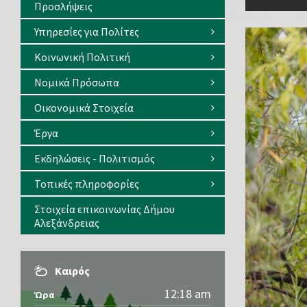
Προσλήψεις
Υπηρεσίες για Πολίτες
Κοινωνική Πολιτική
Νομικά Πρόσωπα
Οικονομικά Στοιχεία
Έργα
Εκδηλώσεις - Πολιτισμός
Τοπικές πληροφορίες
Στοιχεία επικοινωνίας Δήμου
Αλεξάνδρειας
Καιρός
12:18 am
Ώρα