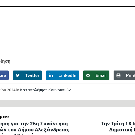
οίηση
are
Twitter
LinkedIn
Email
Prin
νίου 2024
in
Καταπολέμηση Κουνουπιών
μενο
ηση για την 26η Συνάντηση
Την Τρίτη 18 
ών του Δήμου Αλεξάνδρειας
Δημοτική 