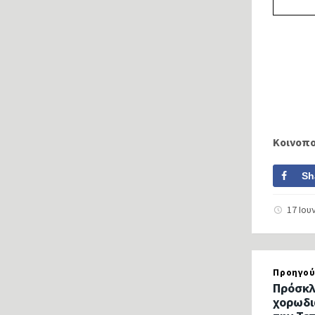
Κοινοπ
Sh
17 Ιου
Προηγού
Πρόσκλ
χορωδι