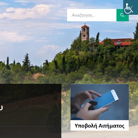
SEARCH:
υ