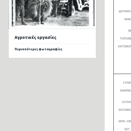
ΔΕΙΓΜΑΤ
ΑΚΜ
(
Αγροτικές εργασίες
ΤΟΠΟΘΕ
ΕΝΤΟΜΟΠ
Περισσότερες φωτογραφίες
ΣΥΝΕ
ΕΦΑΡΜ
ΑΞΙΟΛ
ΕΝΤΟΜΟ
ΑΡΙΘ. Ο
ΕΕΤ 