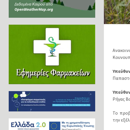
Δεδομένα Καιρού από
OpenWeatherMap.org
Ανακοιν
Κουνουπι
Υπεύθυν
Παπαστά
Υπεύθυν
Ρήγας Β
Το προβ
την εξέλ