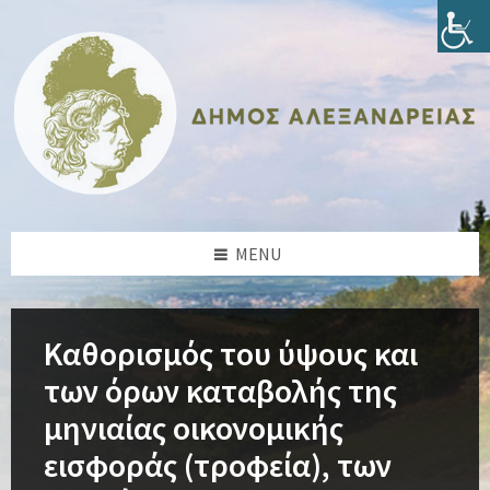
Skip
Skip
Skip
Skip
to
to
to
to
content
left
right
footer
sidebar
sidebar
MENU
Καθορισμός του ύψους και
των όρων καταβολής της
μηνιαίας οικονομικής
εισφοράς (τροφεία), των