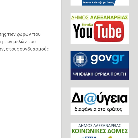
σης των χώρων που
ξη των µελών του
ών, στους συνδυασµούς