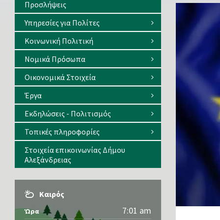
Προσλήψεις
Υπηρεσίες για Πολίτες
Κοινωνική Πολιτική
Νομικά Πρόσωπα
Οικονομικά Στοιχεία
Έργα
Εκδηλώσεις - Πολιτισμός
Τοπικές πληροφορίες
Στοιχεία επικοινωνίας Δήμου
Αλεξάνδρειας
Καιρός
7:01 am
Ώρα