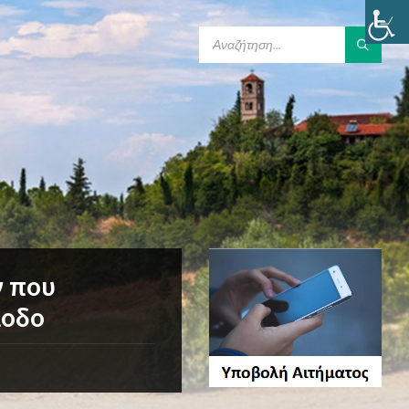
SEARCH:
ν που
ίοδο