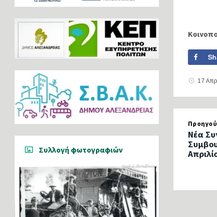
Κοινοπ
Sh
17 Απρ
Προηγού
Νέα Συ
Συμβου
Συλλογή φωτογραφιών
Απριλί