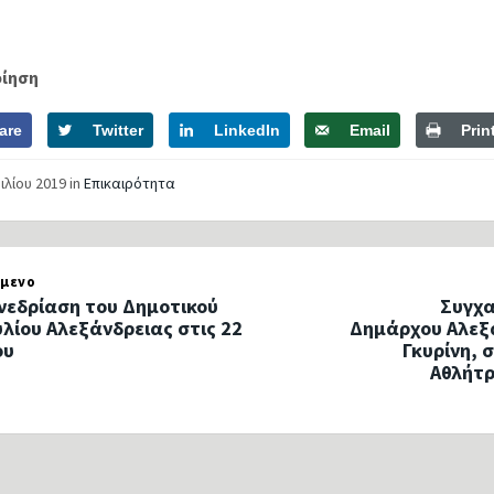
οίηση
are
Twitter
LinkedIn
Email
Prin
ιλίου 2019
in
Επικαιρότητα
μενο
νεδρίαση του Δημοτικού
Συγχα
λίου Αλεξάνδρειας στις 22
Δημάρχου Αλεξ
ου
Γκυρίνη, 
Αθλήτρ