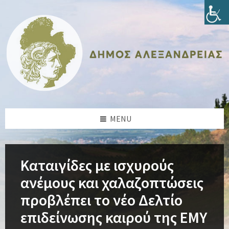
Skip
Skip
Skip
Skip
to
to
to
to
content
left
right
footer
sidebar
sidebar
MENU
Καταιγίδες με ισχυρούς
ανέμους και χαλαζοπτώσεις
προβλέπει το νέο Δελτίο
επιδείνωσης καιρού της ΕΜΥ