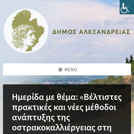
Skip
Skip
Skip
Skip
to
to
to
to
content
left
right
footer
sidebar
sidebar
MENU
Ημερίδα με θέμα: «Βέλτιστες
πρακτικές και νέες μέθοδοι
ανάπτυξης της
οστρακοκαλλιέργειας στη