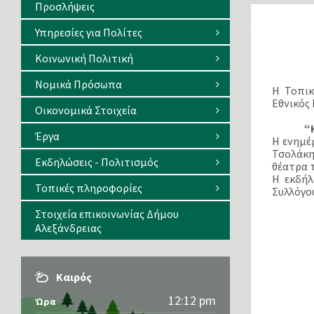
Προσλήψεις
Υπηρεσίες για Πολίτες
Κοινωνική Πολιτική
Νομικά Πρόσωπα
Η Τοπικ
Εθνικός 
Οικονομικά Στοιχεία
“
Έργα
Η ενημέ
Τσολάκη
Εκδηλώσεις - Πολιτισμός
θέατρα 
Η εκδήλ
Τοπικές πληροφορίες
Συλλόγου
Στοιχεία επικοινωνίας Δήμου
Αλεξάνδρειας
Καιρός
12:12 pm
Ώρα