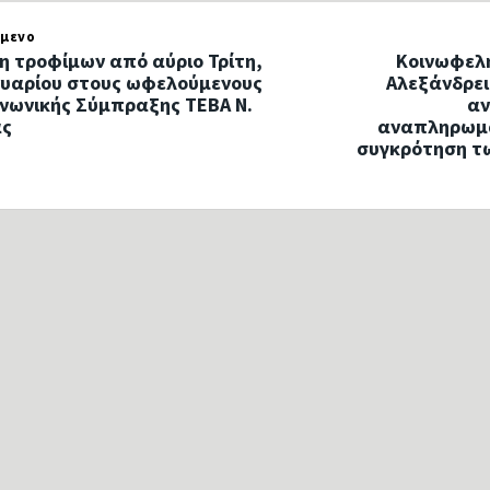
μενο
η τροφίμων από αύριο Τρίτη,
Κοινωφελή
ουαρίου στους ωφελούμενους
Αλεξάνδρει
ινωνικής Σύμπραξης ΤΕΒΑ Ν.
αν
ας
αναπληρωμα
συγκρότηση τω