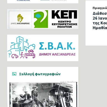
Προηγού
Διάθεσ
26 Ιαν
της Κο
Ημαθί
Συλλογή φωτογραφιών