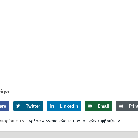
οίηση
are
Twitter
LinkedIn
Email
Prin
νουαρίου 2016
in
Άρθρα & Ανακοινώσεις των Τοπικών Συμβουλίων