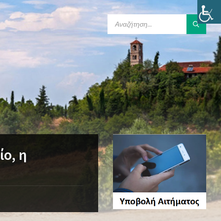
SEARCH:
ίο, η