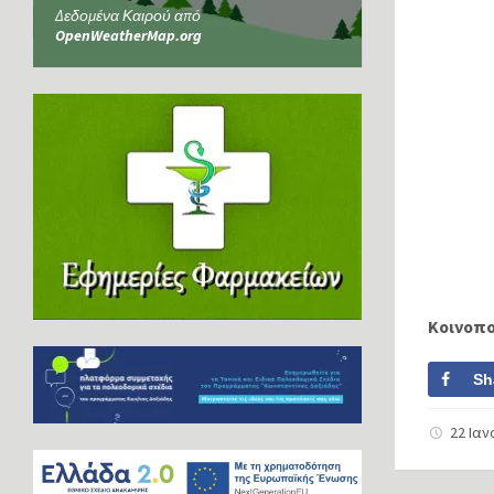
Δεδομένα Καιρού από
OpenWeatherMap.org
Κοινοπ
Sh
22 Ια