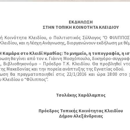
ΕΚΔΗΛΩΣΗ
ΣΤΗΝ ΤΟΠΙΚΗ ΚΟΙΝΟΤΗΤΑ ΚΛΕΙΔΙΟΥ
ή Κοινότητα Κλειδίου, ο Πολιτιστικός Σύλλογος ‘Ό ΦΙΛΙΠΠΟΣ
Κλειδίου, και η Λέσχη Ανάγνωσης, διοργανώνουν εκδήλωση με θέ
Η Καμάρα στο Κλειδί Ημαθίας: Το μνημείο, η τοπογραφία, η ισ
ρωση θα γίνει από τον κ. Γιάννη Μοσχόπουλο, δικηγόρο-συγγραφ
, Bιβλιοθηκονόμο – Πρόεδρο Τ.Κ. Κλειδίου. Θα προβληθεί ντ
της Μακεδονίας και την πορεία ανάπτυξης της Εγνατίας οδού.
ωση θα πραγματοποιηθεί στις 22/1/2016 και ώρα 18:00 στο 
 Κλειδίου ο “Φίλιππος”.
Τσολάκης Χαράλαμπος
Πρόεδρος Τοπικής Κοινότητας Κλειδίου
Δήμου Αλεξάνδρειας