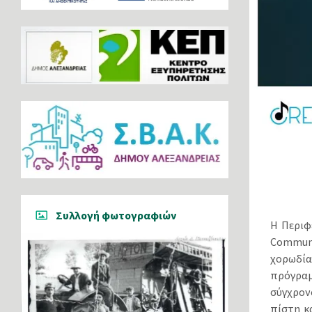
Συλλογή φωτογραφιών
Η Περιφ
Communi
χορωδία
πρόγραμ
σύγχρον
πίστη κ