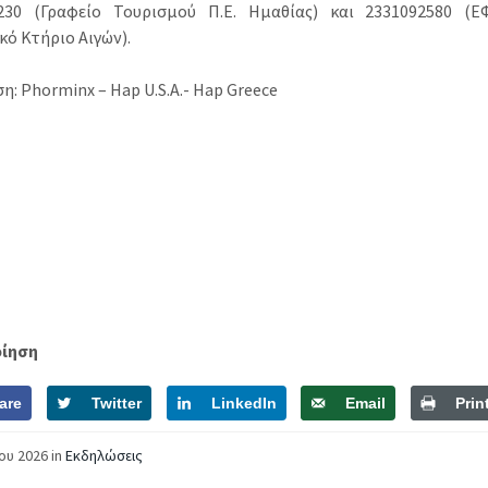
230 (Γραφείο Τουρισμού Π.Ε. Ημαθίας) και 2331092580 (ΕΦ
κό Κτήριο Αιγών).
: Phorminx – Hap U.S.A.- Hap Greece
οίηση
are
Twitter
LinkedIn
Email
Prin
ίου 2026
in
Εκδηλώσεις