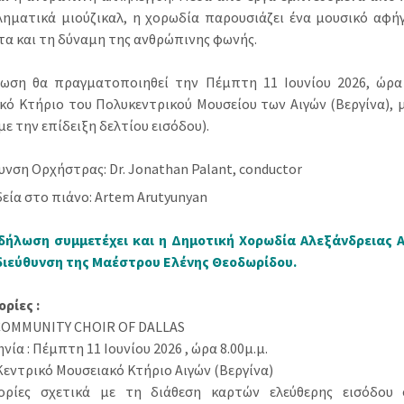
ληματικά μιούζικαλ, η χορωδία παρουσιάζει ένα μουσικό αφήγ
τα και τη δύναμη της ανθρώπινης φωνής.
ωση θα πραγματοποιηθεί την Πέμπτη 11 Ιουνίου 2026, ώρα 8
κό Κτήριο του Πολυκεντρικού Μουσείου των Αιγών (Βεργίνα), μ
με την επίδειξη δελτίου εισόδου).
υνση Ορχήστρας: Dr. Jonathan Palant, conductor
εία στο πιάνο: Artem Arutyunyan
δήλωση συμμετέχει και η Δημοτική Χορωδία Αλεξάνδρειας
διεύθυνση της Μαέστρου Ελένης Θεοδωρίδου.
ρίες :
COMMUNITY CHOIR OF DALLAS
ία : Πέμπτη 11 Ιουνίου 2026 , ώρα 8.00μ.μ.
Κεντρικό Μουσειακό Κτήριο Αιγών (Βεργίνα)
ρίες σχετικά με τη διάθεση καρτών ελεύθερης εισόδου σ