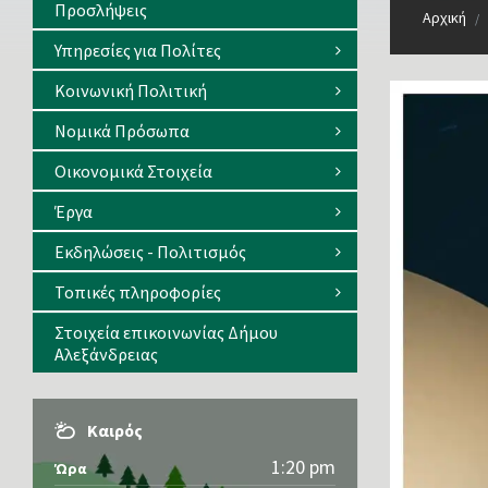
Προσλήψεις
Αρχική
/
Υπηρεσίες για Πολίτες
Κοινωνική Πολιτική
Νομικά Πρόσωπα
Οικονομικά Στοιχεία
Έργα
Εκδηλώσεις - Πολιτισμός
Τοπικές πληροφορίες
Στοιχεία επικοινωνίας Δήμου
Αλεξάνδρειας
Καιρός
1:20 pm
Ώρα