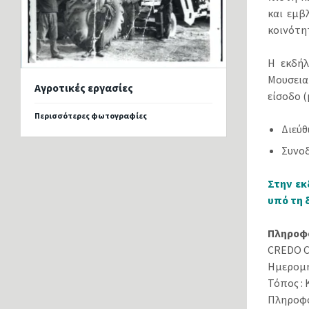
και εμβ
κοινότη
Η εκδήλ
Μουσεια
Αγροτικές εργασίες
είσοδο (
Περισσότερες φωτογραφίες
Διεύθ
Συνοδ
Στην εκ
υπό τη 
Πληροφο
CREDO 
Ημερομην
Τόπος : 
Πληροφο