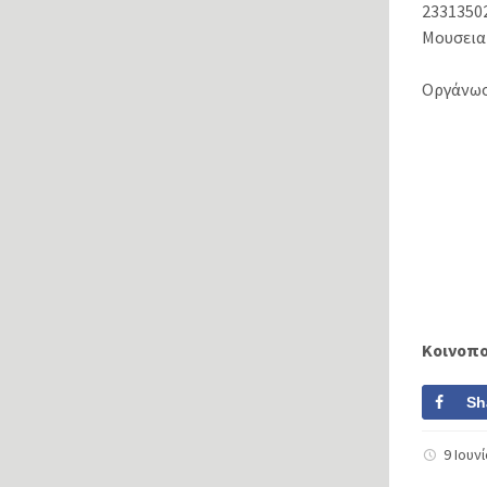
2331350
Μουσεια
Οργάνωση
Κοινοπ
Sh
9 Ιουν