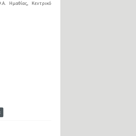
.Α. Ημαθίας, Κεντρικό
t