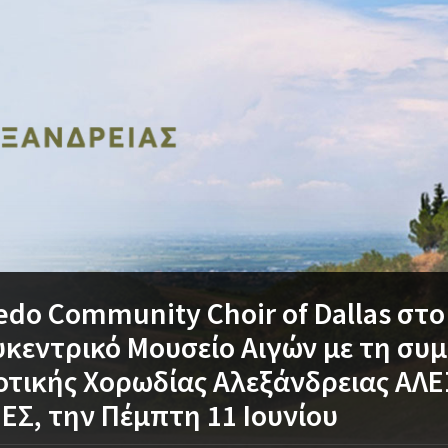
edo Community Choir of Dallas στο
κεντρικό Μουσείο Αιγών με τη συ
οτικής Χορωδίας Αλεξάνδρειας ΑΛ
Σ, την Πέμπτη 11 Ιουνίου