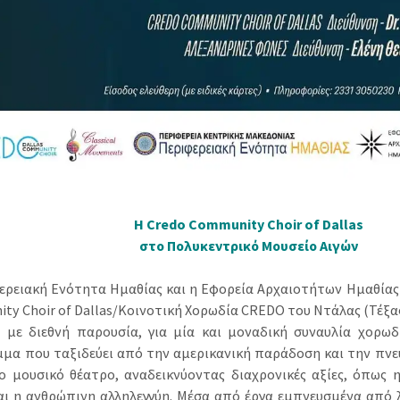
Η Credo Community Choir of Dallas
στο Πολυκεντρικό Μουσείο Αιγών
ερειακή Ενότητα Ημαθίας και η Εφορεία Αρχαιοτήτων Ημαθίας
ty Choir of Dallas/Κοινοτική Χορωδία CREDO του Ντάλας (Τέξας
 με διεθνή παρουσία, για μία και μοναδική συναυλία χορωδ
μα που ταξιδεύει από την αμερικανική παράδοση και την πνε
ο μουσικό θέατρο, αναδεικνύοντας διαχρονικές αξίες, όπως η 
αι η ανθρώπινη αλληλεγγύη. Μέσα από έργα εμπνευσμένα από λ