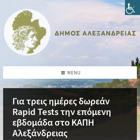
Skip
Skip
Skip
Skip
to
to
to
to
content
left
right
footer
sidebar
sidebar
MENU
Για τρεις ημέρες δωρεάν
Rapid Tests την επόμενη
εβδομάδα στο ΚΑΠΗ
Αλεξάνδρειας