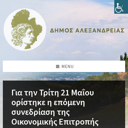
Skip
Skip
Skip
Skip
to
to
to
to
content
left
right
footer
sidebar
sidebar
MENU
Για την Τρίτη 21 Μαΐου
ορίστηκε η επόμενη
συνεδρίαση της
Οικονομικής Επιτροπής