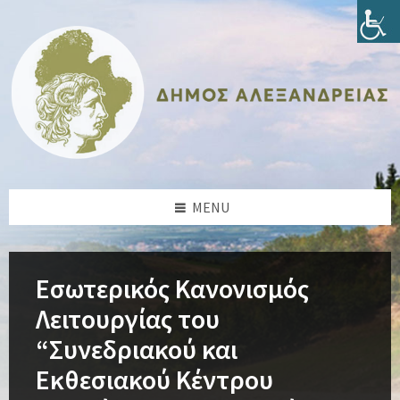
Skip
Skip
Skip
Skip
to
to
to
to
content
left
right
footer
sidebar
sidebar
MENU
Εσωτερικός Κανονισμός
Λειτουργίας του
“Συνεδριακού και
Εκθεσιακού Κέντρου