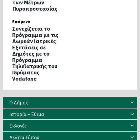
των Μέτρων
Πυροπροστασίας
Επόμενο
Συνεχίζεται το
Πρόγραμμα με τις
Δωρεάν Ιατρικές
Εξετάσεις σε
Δημότες με το
Πρόγραμμα
Τηλεϊατρικής του
Ιδρύματος
Vodafone
Ο Δήμος
Ιστορία – Έθιμα
Eκλογές
Δελτία Τύπου