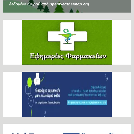
Δεδομένα Καιρού από
OpenWeatherMap.org