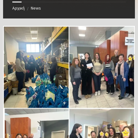
Αρχική
News
/