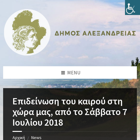
Skip
Skip
Skip
Skip
to
to
to
to
content
left
right
footer
sidebar
sidebar
MENU
Επιδείνωση του καιρού στη
χώρα μας, από το Σάββατο 7
Ιουλίου 2018
Αρχική
News
/