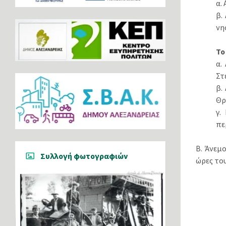
α.
β.
νη
Το
α.
Στ
β.
Θρ
γ.
πε
Β. Άνεμ
Συλλογή φωτογραφιών
ώρες το