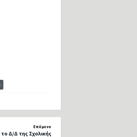
t
Επόμενο
 το Δ/Δ της Σχολικής