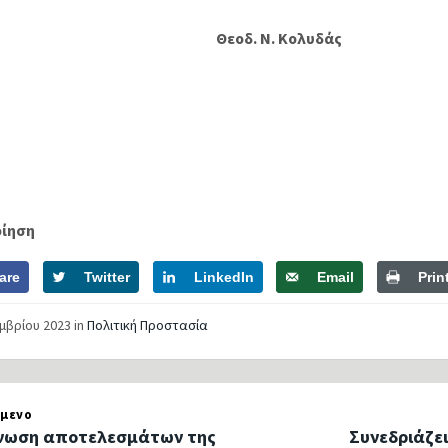
Θεοδ. Ν. Κολυδάς
οίηση
are
Twitter
LinkedIn
Email
Prin
εμβρίου 2023
in
Πολιτική Προστασία
μενο
νωση αποτελεσμάτων της
Συνεδριάζει