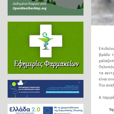
Δεδομένα Καιρού από
OpenWeatherMap.org
Επιδείν
βράδυ τ
χαλαζοπ
Πελοπόν
τα κεντ
είναι εν
Πιο αναλ
Α. Ισχυρ
Τη