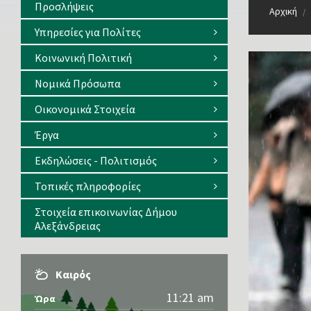
Προσλήψεις
Αρχική
/
Υπηρεσίες για Πολίτες
Κοινωνική Πολιτική
Νομικά Πρόσωπα
Οικονομικά Στοιχεία
Έργα
Εκδηλώσεις - Πολιτισμός
Τοπικές πληροφορίες
Στοιχεία επικοινωνίας Δήμου
Αλεξάνδρειας
Καιρός
11:21 am
Ώρα