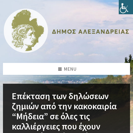
Skip
Skip
Skip
Skip
to
to
to
to
content
left
right
footer
sidebar
sidebar
MENU
Επέκταση των δηλώσεων
ζημιών από την κακοκαιρία
“Μήδεια” σε όλες τις
καλλιέργειες που έχουν