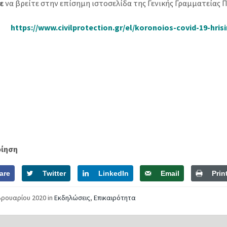
τε
να βρείτε στην επίσημη ιστοσελίδα της Γενικής Γραμματείας 
https://www.civilprotection.gr/el/koronoios-covid-19-hris
οίηση
are
Twitter
LinkedIn
Email
Prin
βρουαρίου 2020
in
Εκδηλώσεις
,
Επικαιρότητα