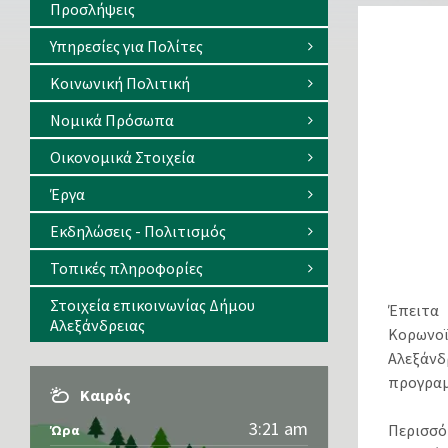
Προσλήψεις
Υπηρεσίες για Πολίτες
Κοινωνική Πολιτική
Νομικά Πρόσωπα
Οικονομικά Στοιχεία
Έργα
Εκδηλώσεις - Πολιτισμός
Τοπικές πληροφορίες
Στοιχεία επικοινωνίας Δήμου
Έπειτα 
Αλεξάνδρειας
Κορωνο
Αλεξάν
προγραμ
Καιρός
3:21 am
Περισσό
Ώρα