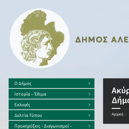
Skip
Skip
Skip
Skip
to
to
to
to
content
left
right
footer
sidebar
sidebar
Ο Δήμος
Ακύρ
Ιστορία – Έθιμα
Δήμο
Eκλογές
Αρχική
/
Δελτία Τύπου
Προκηρύξεις - Διαγωνισμοί -