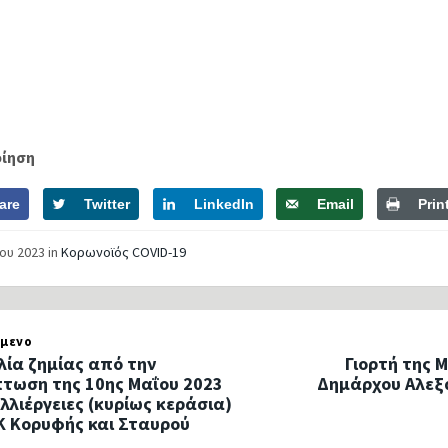
οίηση
are
Twitter
LinkedIn
Email
Prin
ΐου 2023
in
Κορωνοϊός COVID-19
μενο
λία ζημίας από την
Γιορτή της 
τωση της 10ης Μαΐου 2023
Δημάρχου Αλεξ
αλλιέργειες (κυρίως κεράσια)
Κ Κορυφής και Σταυρού