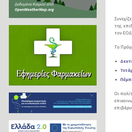
Δεδομένα Καιρού από
OpenWeatherMap.org
Συνεχίζ
της επι
τον ΕΟΔ
Το Πρόγρ
Δευτέ
Τετάρ
Πέμπτ
Οι πολί
επικοιν
επιβάρυ