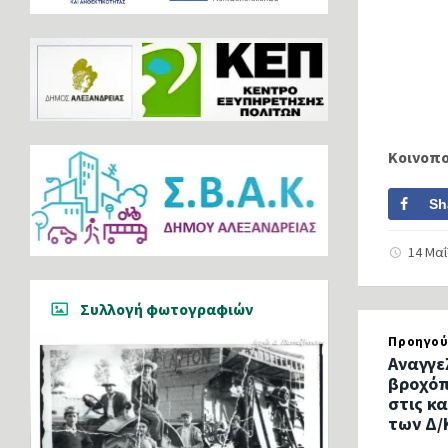
Κοινοπ
Sh
14 Μα
Συλλογή φωτογραφιών
Προηγού
Αναγγε
βροχόπ
στις κ
των Δ/