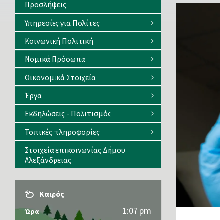
Προσλήψεις
Υπηρεσίες για Πολίτες
Κοινωνική Πολιτική
Νομικά Πρόσωπα
Οικονομικά Στοιχεία
Έργα
Εκδηλώσεις - Πολιτισμός
Τοπικές πληροφορίες
Στοιχεία επικοινωνίας Δήμου
Αλεξάνδρειας
Καιρός
1:07 pm
Ώρα