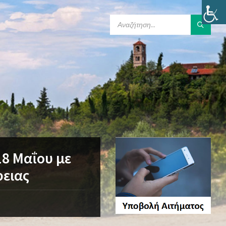
SEARCH:
18 Μαΐου με
ρειας