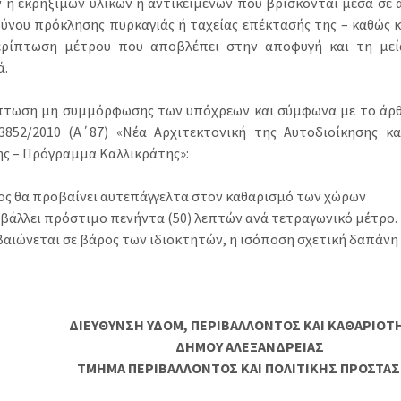
 ή εκρήξιμων υλικών ή αντικειμένων που βρίσκονται μέσα σε
δύνου πρόκλησης πυρκαγιάς ή ταχείας επέκτασής της – καθώς κ
ερίπτωση μέτρου που αποβλέπει στην αποφυγή και τη μεί
ά.
πτωση μη συμμόρφωσης των υπόχρεων και σύμφωνα με το άρθρ
3852/2010 (Α΄87) «Νέα Αρχιτεκτονική της Αυτοδιοίκησης κ
ης – Πρόγραμμα Καλλικράτης»:
μος θα προβαίνει αυτεπάγγελτα στον καθαρισμό των χώρων
πιβάλλει πρόστιμο πενήντα (50) λεπτών ανά τετραγωνικό μέτρο.
εβαιώνεται σε βάρος των ιδιοκτητών, η ισόποση σχετική δαπάνη
ΔΙΕΥΘΥΝΣΗ ΥΔΟΜ, ΠΕΡΙΒΑΛΛΟΝΤΟΣ ΚΑΙ ΚΑΘΑΡΙΟΤ
ΔΗΜΟΥ ΑΛΕΞΑΝΔΡΕΙΑΣ
ΤΜΗΜΑ ΠΕΡΙΒΑΛΛΟΝΤΟΣ ΚΑΙ ΠΟΛΙΤΙΚΗΣ ΠΡΟΣΤΑΣ