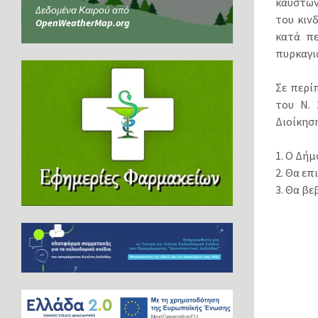
καυστών
Δεδομένα Καιρού από
του κιν
OpenWeatherMap.org
κατά π
πυρκαγι
Σε περί
του Ν. 
Διοίκησ
1. Ο Δή
2. Θα ε
3. Θα β