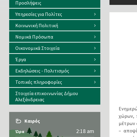
Προσλήψεις
Υπηρεσίες για Πολίτες
Κοινωνική Πολιτική
Νομικά Πρόσωπα
Οικονομικά Στοιχεία
Έργα
Εκδηλώσεις - Πολιτισμός
Τοπικές πληροφορίες
Στοιχεία επικοινωνίας Δήμου
Αλεξάνδρειας
Ενημερώ
χώρων, 
Καιρός
μέτρων 
2:18 am
– αποψί
Ώρα