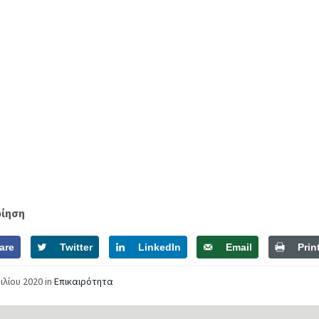
οίηση
are
Twitter
LinkedIn
Email
Prin
ιλίου 2020
in
Επικαιρότητα