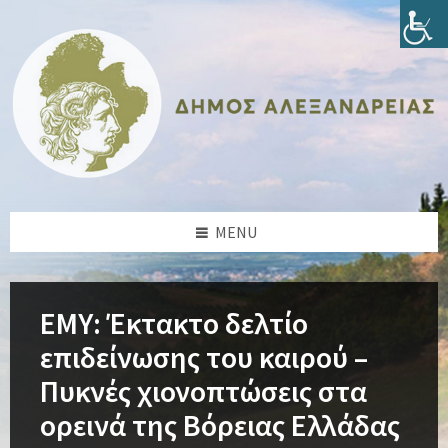
Skip
Skip
Skip
Skip
to
to
to
to
content
left
right
footer
sidebar
sidebar
MENU
ΕΜΥ: Έκτακτο δελτίο
επιδείνωσης του καιρού –
Πυκνές χιονοπτώσεις στα
ορεινά της Βόρειας Ελλάδας