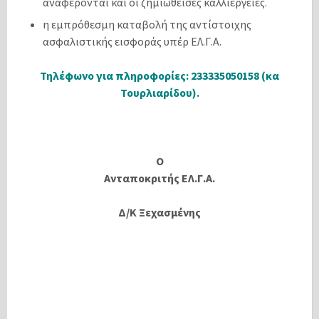
αναφέρονται και οι ζηµιωθείσες καλλιέργειες.
η εµπρόθεσµη καταβολή της αντίστοιχης
ασφαλιστικής εισφοράς υπέρ ΕΛ.Γ.Α.
Τηλέφωνο για πληροφορίες: 233335050158 (κα
Τουρλιαρίδου).
Ο
Ανταποκριτής ΕΛ.Γ.Α.
Δ/Κ Ξεχασμένης