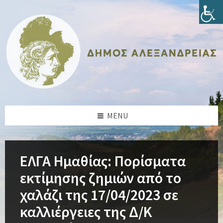
Skip
Skip
Skip
Skip
to
to
to
to
content
left
right
footer
sidebar
sidebar
MENU
ΕΛΓΑ Ημαθίας: Πορίσματα
εκτίμησης ζημιών από το
χαλάζι της 17/04/2023 σε
καλλιέργειες της Δ/Κ