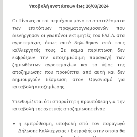
Υποβολή ενστάσεων έως 26/03/2024
Οι Πίνακες αυτοί περιέχουν µόνο τα αποτελέσµατα
των επιτόπιων πραγµατογνωµοσυνών που
διενήργησαν οι γεωπόνοι εκτιµητές του ΕΛ.Γ.Α. στα
αγροτεµάχια, όπως αυτά δηλώθηκαν από τους
καλλιεργητές τους. Σε καµιά περίπτωση δεν
εκφράζουν την αποζηµιώσιµη παραγωγή των
ζηµιωθέντων αγροτεµαχίων και το ύψος της
αποζηµίωσης που προκύπτει από αυτή και δεν
δηµιουργούν δέσµευση στον Οργανισµό για
καταβολή αποζηµίωσης.
Υπενθυµίζεται ότι απαραίτητη προϋπόθεση για την
καταβολή της σχετικής αποζηµίωσης είναι:
η εµπρόθεσµη, υποβολή από τον παραγωγό
∆ήλωσης Καλλιέργειας / Εκτροφής στην οποία θα