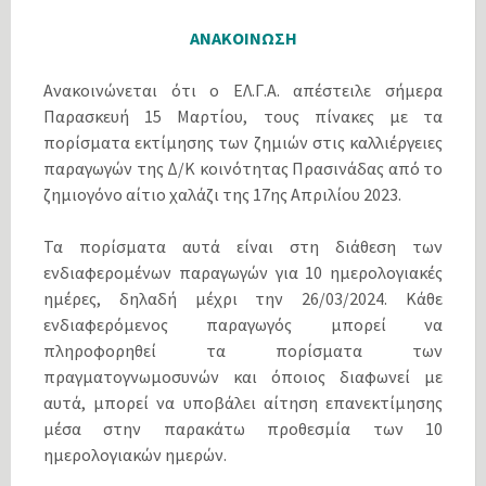
ΑΝΑΚΟΙΝΩΣΗ
Ανακοινώνεται ότι ο ΕΛ.Γ.Α. απέστειλε σήμερα
Παρασκευή 15 Μαρτίου, τους πίνακες µε τα
πορίσµατα εκτίµησης των ζηµιών στις καλλιέργειες
παραγωγών της Δ/Κ κοινότητας Πρασινάδας από το
ζημιογόνο αίτιο χαλάζι της 17ης Απριλίου 2023.
Τα πορίσµατα αυτά είναι στη διάθεση των
ενδιαφεροµένων παραγωγών για 10 ηµερολογιακές
ηµέρες, δηλαδή µέχρι την 26/03/2024. Κάθε
ενδιαφερόµενος παραγωγός µπορεί να
πληροφορηθεί τα πορίσµατα των
πραγµατογνωµοσυνών και όποιος διαφωνεί µε
αυτά, µπορεί να υποβάλει αίτηση επανεκτίµησης
µέσα στην παρακάτω προθεσµία των 10
ηµερολογιακών ηµερών.