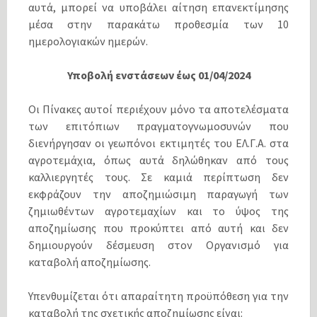
αυτά, µπορεί να υποβάλει αίτηση επανεκτίµησης
µέσα στην παρακάτω προθεσµία των 10
ηµερολογιακών ηµερών.
Υποβολή ενστάσεων έως 01/04/2024
Οι Πίνακες αυτοί περιέχουν µόνο τα αποτελέσµατα
των επιτόπιων πραγµατογνωµοσυνών που
διενήργησαν οι γεωπόνοι εκτιµητές του ΕΛ.Γ.Α. στα
αγροτεµάχια, όπως αυτά δηλώθηκαν από τους
καλλιεργητές τους. Σε καµιά περίπτωση δεν
εκφράζουν την αποζηµιώσιµη παραγωγή των
ζηµιωθέντων αγροτεµαχίων και το ύψος της
αποζηµίωσης που προκύπτει από αυτή και δεν
δηµιουργούν δέσµευση στον Οργανισµό για
καταβολή αποζηµίωσης.
Υπενθυµίζεται ότι απαραίτητη προϋπόθεση για την
καταβολή της σχετικής αποζηµίωσης είναι: