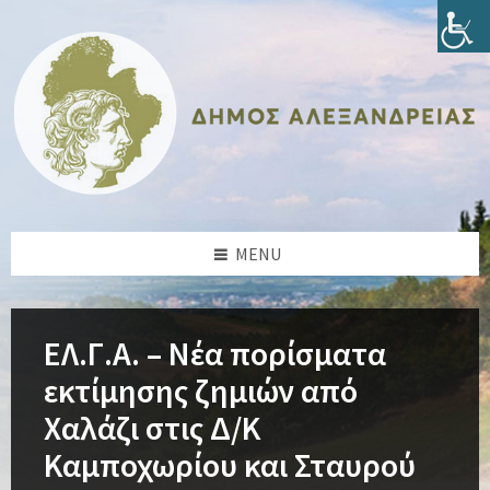
Skip
Skip
Skip
Skip
to
to
to
to
content
left
right
footer
sidebar
sidebar
MENU
ΕΛ.Γ.Α. – Νέα πορίσματα
εκτίμησης ζημιών από
Χαλάζι στις Δ/Κ
Καμποχωρίου και Σταυρού