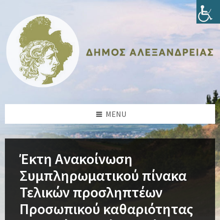
Skip
Skip
Skip
Skip
to
to
to
to
content
left
right
footer
sidebar
sidebar
MENU
Έκτη Ανακοίνωση
Συμπληρωματικού πίνακα
Τελικών προσληπτέων
Προσωπικού καθαριότητας