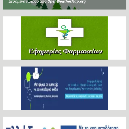
Δεδομένα Καιρού από
OpenWeatherMap.org