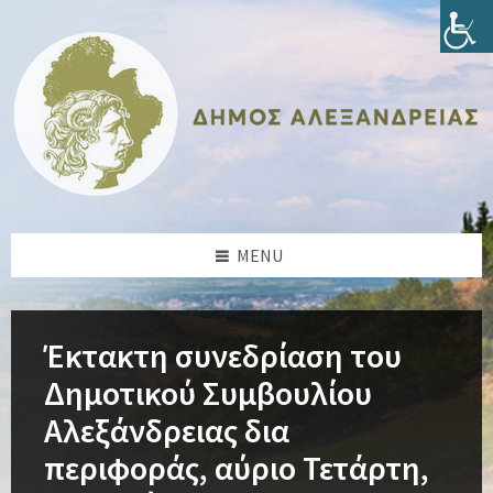
Skip
Skip
Skip
Skip
to
to
to
to
content
left
right
footer
sidebar
sidebar
MENU
Έκτακτη συνεδρίαση του
Δημοτικού Συμβουλίου
Αλεξάνδρειας δια
περιφοράς, αύριο Τετάρτη,