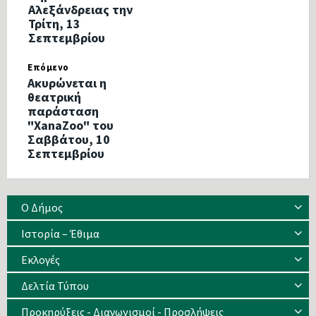
Αλεξάνδρειας την
Τρίτη, 13
Σεπτεμβρίου
Επόμενο
Ακυρώνεται η
θεατρική
παράσταση
"XanaZoo" του
Σαββάτου, 10
Σεπτεμβρίου
Ο Δήμος
Ιστορία – Έθιμα
Eκλογές
Δελτία Τύπου
Προκηρύξεις - Διαγωνισμοί - Προσλήψεις