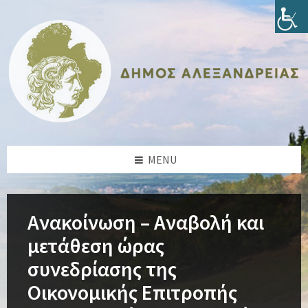
Skip
Skip
Skip
Skip
to
to
to
to
content
left
right
footer
sidebar
sidebar
MENU
Ανακοίνωση – Αναβολή και
μετάθεση ώρας
συνεδρίασης της
Οικονομικής Επιτροπής