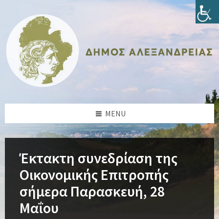
Skip
Skip
Skip
Skip
to
to
to
to
content
left
right
footer
sidebar
sidebar
MENU
Έκτακτη συνεδρίαση της
Οικονομικής Επιτροπής
σήμερα Παρασκευή, 28
Μαΐου