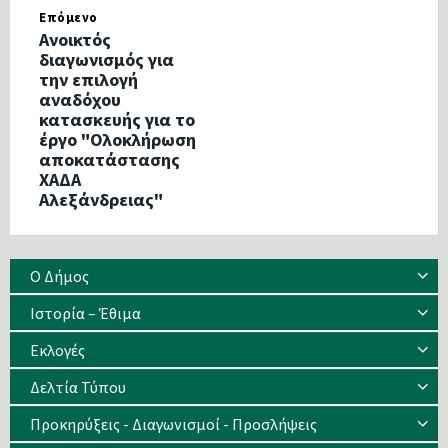
Επόμενο
Ανοικτός
διαγωνισμός για
την επιλογή
αναδόχου
κατασκευής για το
έργο "Ολοκλήρωση
αποκατάστασης
ΧΑΔΑ
Αλεξάνδρειας"
Ο Δήμος
Ιστορία – Έθιμα
Eκλογές
Δελτία Τύπου
Προκηρύξεις - Διαγωνισμοί - Προσλήψεις