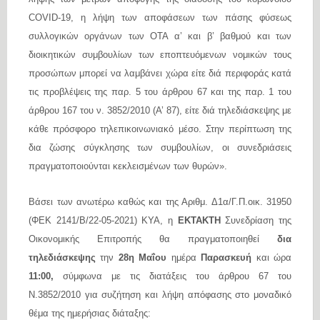
COVID-19, η λήψη των αποφάσεων των πάσης φύσεως
συλλογικών οργάνων των ΟΤΑ α’ και β’ βαθμού και των
διοικητικών συμβουλίων των εποπτευόμενων νομικών τους
προσώπων μπορεί να λαμβάνει χώρα είτε διά περιφοράς κατά
τις προβλέψεις της παρ. 5 του άρθρου 67 και της παρ. 1 του
άρθρου 167 του ν. 3852/2010 (Α’ 87), είτε διά τηλεδιάσκεψης με
κάθε πρόσφορο τηλεπικοινωνιακό μέσο. Στην περίπτωση της
δια ζώσης σύγκλησης των συμβουλίων, οι συνεδριάσεις
πραγματοποιούνται κεκλεισμένων των θυρών».
Βάσει των ανωτέρω
καθώς και της Αριθμ. Δ1α/Γ.Π.οικ. 31950
(ΦΕΚ 2141/Β/22-05-2021) ΚΥΑ, η
ΕΚΤΑΚΤΗ
Συνεδρίαση της
Οικονομικής Επιτροπής θα πραγματοποιηθεί
δια
τηλεδιάσκεψης
την
28η Μαΐου
ημέρα
Παρασκευή
και ώρα
11:00,
σύμφωνα με τις διατάξεις του άρθρου 67 του
Ν.3852/2010 για συζήτηση και λήψη απόφασης στο μοναδικό
θέμα της ημερήσιας διάταξης: