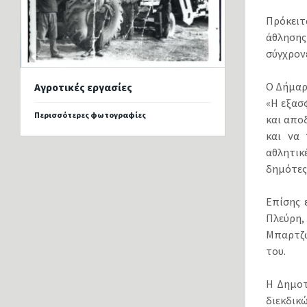
Πρόκειτα
άθλησης
σύγχρονε
Ο Δήμαρ
Αγροτικές εργασίες
«Η εξασ
Περισσότερες φωτογραφίες
και απο
και να 
αθλητικ
δημότες 
Επίσης 
Πλεύρη,
Μπαρτζώ
του.
Η Δημοτ
διεκδικ