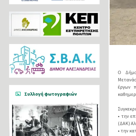
Ο Δήμο
Μετανάσ
έργων π
Συλλογή φωτογραφιών
καθημερ
Συγκεκρ
• την ε
(ΔΑΚ) Αλ
• την κ