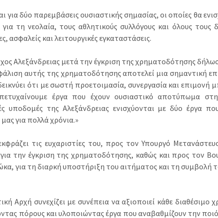
ι για δύο παρεμβάσεις ουσιαστικής σημασίας, οι οποίες θα ενι
 για τη νεολαία, τους αθλητικούς συλλόγους και όλους τους
ς, ασφαλείς και λειτουργικές εγκαταστάσεις.
χος Αλεξάνδρειας μετά την έγκριση της χρηματοδότησης δήλωσ
φάλιση αυτής της χρηματοδότησης αποτελεί μια σημαντική επι
δεικνύει ότι με σωστή προετοιμασία, συνεργασία και επιμονή 
πετυχαίνουμε έργα που έχουν ουσιαστικό αποτύπωμα στην
ές υποδομές της Αλεξάνδρειας ενισχύονται με δύο έργα πο
μας για πολλά χρόνια.»
εκφράζει τις ευχαριστίες του, προς τον Υπουργό Μετανάστευσ
 για την έγκριση της χρηματοδότησης, καθώς και προς τον Βου
κα, για τη διαρκή υποστήριξη του αιτήματος και τη συμβολή τ
ική Αρχή συνεχίζει με συνέπεια να αξιοποιεί κάθε διαθέσιμο 
ώντας πόρους και υλοποιώντας έργα που αναβαθμίζουν την ποι