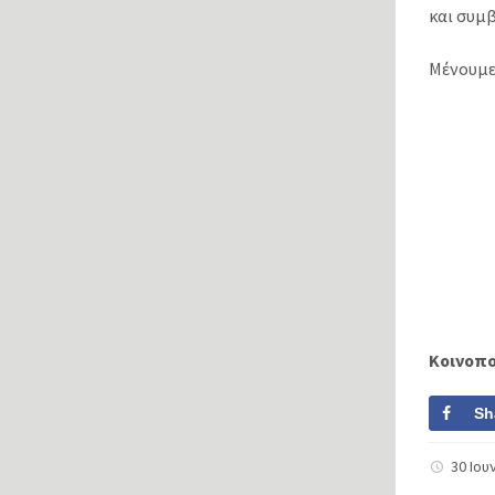
και συμ
Μένουμε 
Κοινοπ
Sh
30 Ιου