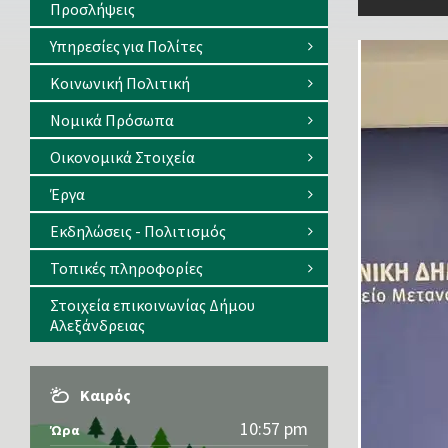
Προσλήψεις
Υπηρεσίες για Πολίτες
Κοινωνική Πολιτική
Νομικά Πρόσωπα
Οικονομικά Στοιχεία
Έργα
Εκδηλώσεις - Πολιτισμός
Τοπικές πληροφορίες
Στοιχεία επικοινωνίας Δήμου
Αλεξάνδρειας
Καιρός
10:57 pm
Ώρα