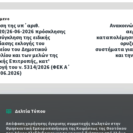
μενο
ση της υπ΄αριθ.
Ανακοινώ
20/26-06-2026 πρόσκλησης
αε
σύγκληση της ειδικής
καταπολέμηση
ίασης εκλογής του
ορυζ
είου του Δημοτικού
συστήματα για 
λίου και των μελών της
και την
κής Επιτροπής, κατ'
γή του ν. 5314/2026 (ΦΕΚ Α΄
.06.2026)
Δελτία Τύπου
Απόφαση χορήγησης έγκρισης συμμετοχής πωλητών στην
Θρησκευτική Εμποροπανήγυρη της Κοιμήσεως της Θεοτόκου
του Δήμου Αλεξάνδρειας για το χρονικό διάστημα από 13 έως