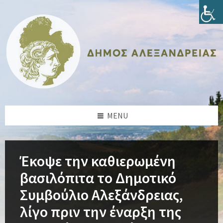
Skip
Skip
Skip
Skip
to
to
to
to
content
left
right
footer
sidebar
sidebar
MENU
Έκοψε την καθιερωμένη
βασιλόπιτα το Δημοτικό
Συμβούλιο Αλεξάνδρειας,
λίγο πριν την έναρξη της