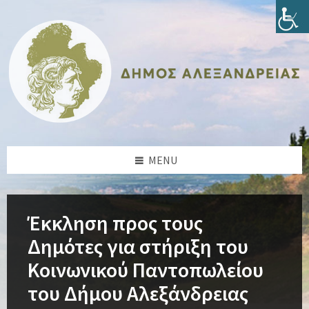
Skip
Skip
Skip
Skip
to
to
to
to
content
left
right
footer
sidebar
sidebar
MENU
Έκκληση προς τους
Δημότες για στήριξη του
Κοινωνικού Παντοπωλείου
του Δήμου Αλεξάνδρειας