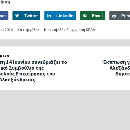
οίηση
are
Twitter
LinkedIn
Email
Prin
ίου 2016
in
Καταργήθηκε - Κοινωφελής Επιχείρηση ΚΕΔΑ
μενο
τη 14 Ιουνίου συνεδριάζει το
Έκπτωση γι
τικό Συμβούλιο της
Αλεξάνδ
ελούς Επιχείρησης του
Δημοτ
Αλκεξάνδρειας