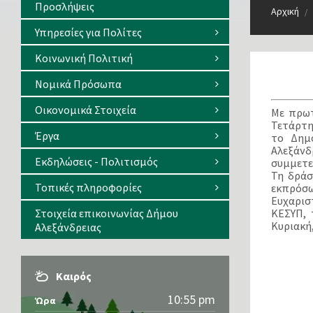
Προσλήψεις
Αρχική
/
Υπηρεσίες για Πολίτες
Κοινωνική Πολιτική
Νομικά Πρόσωπα
Οικονομικά Στοιχεία
Με πρωτ
Τετάρτη
Έργα
το Δημ
Αλεξάνδ
Εκδηλώσεις - Πολιτισμός
συμμετε
Τη δράσ
Τοπικές πληροφορίες
εκπρόσω
Ευχαρισ
Στοιχεία επικοινωνίας Δήμου
ΚΕΣΥΠ, 
Κυριακή
Αλεξάνδρειας
Καιρός
10:55 pm
Ώρα