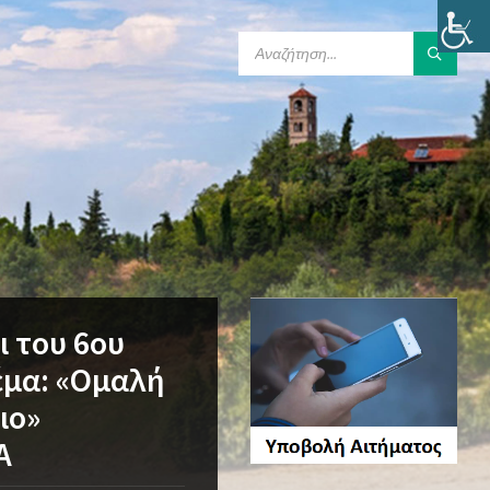
SEARCH:
ι του 6ου
έμα: «Ομαλή
ιο»
Α