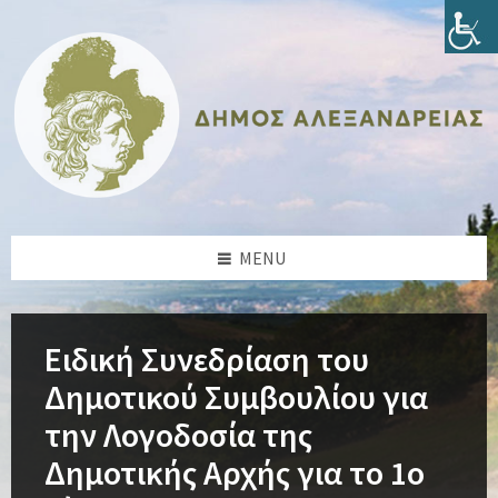
Skip
Skip
Skip
Skip
to
to
to
to
content
left
right
footer
sidebar
sidebar
MENU
Ειδική Συνεδρίαση του
Δημοτικού Συμβουλίου για
την Λογοδοσία της
Δημοτικής Αρχής για το 1ο