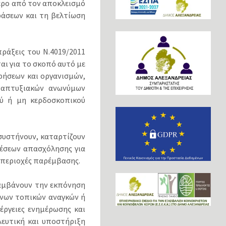
ερο από τον αποκλεισμό
ράσεων και τη βελτίωση
ράξεις του Ν.4019/2011
αι για το σκοπό αυτό με
ρήσεων και οργανισμών,
αναπτυξιακών ανωνύμων
ού ή μη κερδοσκοπικού
συστήνουν, καταρτίζουν
θέσεων απασχόλησης για
, περιοχές παρέμβασης.
λαμβάνουν την εκπόνηση
μένων τοπικών αναγκών ή
έργειες ενημέρωσης και
ευτική και υποστήριξη