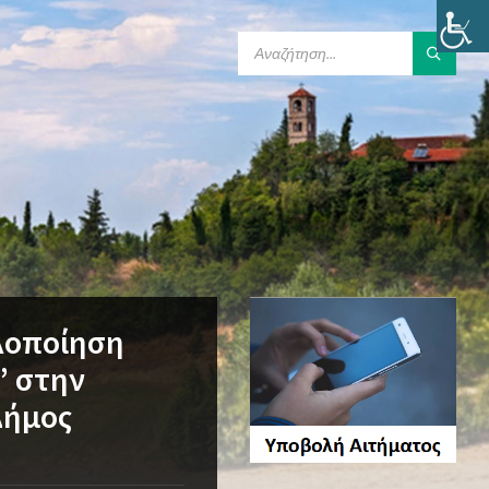
SEARCH:
λοποίηση
” στην
Δήμος