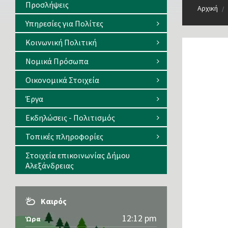
Προσλήψεις
Αρχική
/
Υπηρεσίες για Πολίτες
Κοινωνική Πολιτική
Νομικά Πρόσωπα
Οικονομικά Στοιχεία
Έργα
Εκδηλώσεις - Πολιτισμός
Τοπικές πληροφορίες
Στοιχεία επικοινωνίας Δήμου
Αλεξάνδρειας
Καιρός
12:12 pm
Ώρα