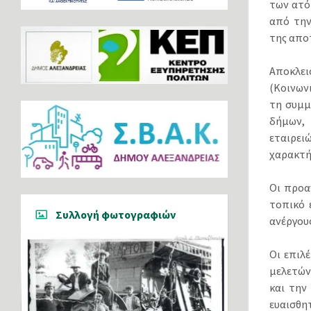
των ατό
από την
της απο
Αποκλει
(Κοινων
τη συμμ
δήμων, 
εταιρει
χαρακτή
Οι προα
τοπικό 
Συλλογή φωτογραφιών
ανέργους
Οι επιλ
μελετών
και την
ευαισθη