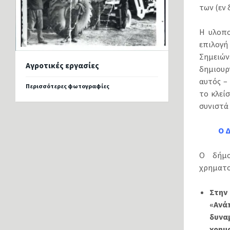
των (εν
Η υλοπο
επιλογ
Σημειών
Αγροτικές εργασίες
δημιουρ
αυτός –
Περισσότερες φωτογραφίες
το κλεί
συνιστά 
Ο 
Ο δήμο
χρηματο
Στην
«Ανά
δυνα
χρημ