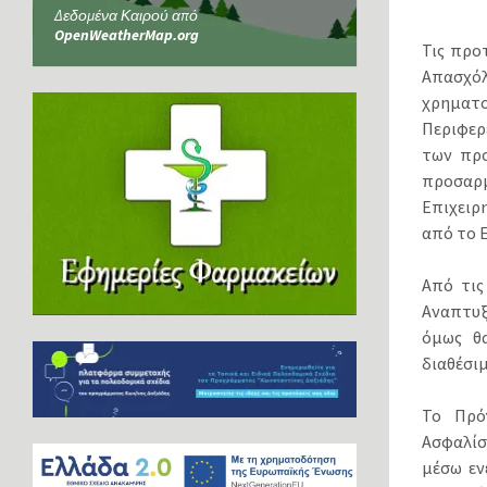
Δεδομένα Καιρού από
OpenWeatherMap.org
Τις προ
Απασχόλ
χρηματ
Περιφερ
των προ
προσαρμ
Επιχειρ
από το 
Από τις
Αναπτυξ
όμως θα
διαθέσι
Το Πρό
Ασφαλίσ
μέσω εν