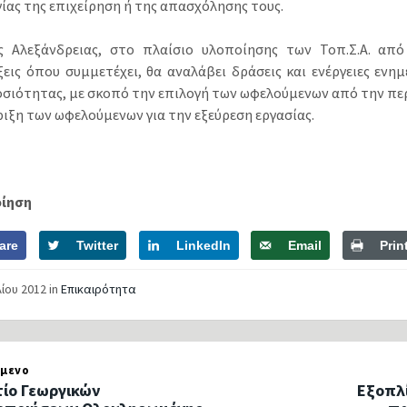
γίας της επιχείρηση ή της απασχόλησης τους.
 Αλεξάνδρειας, στο πλαίσιο υλοποίησης των Τοπ.Σ.Α. από
εις όπου συμμετέχει, θα αναλάβει δράσεις και ενέργειες εν
οσιότητας, με σκοπό την επιλογή των ωφελούμενων από την περ
ιξη των ωφελούμενων για την εξεύρεση εργασίας.
οίηση
are
Twitter
LinkedIn
Email
Prin
λίου 2012
in
Επικαιρότητα
μενο
τίο Γεωργικών
Εξοπλί