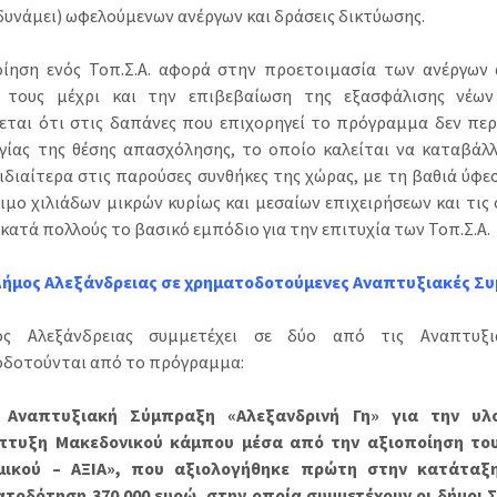
 δυνάμει) ωφελούμενων ανέργων και δράσεις δικτύωσης.
ίηση ενός Τοπ.Σ.Α. αφορά στην προετοιμασία των ανέργων
ή τους μέχρι και την επιβεβαίωση της εξασφάλισης νέων
εται ότι στις δαπάνες που επιχορηγεί το πρόγραμμα δεν πε
γίας της θέσης απασχόλησης, το οποίο καλείται να καταβάλλ
 ιδιαίτερα στις παρούσες συνθήκες της χώρας, με τη βαθιά ύφε
σιμο χιλιάδων μικρών κυρίως και μεσαίων επιχειρήσεων και τις
κατά πολλούς το βασικό εμπόδιο για την επιτυχία των Τοπ.Σ.Α.
Δήμος Αλεξάνδρειας σε χρηματοδοτούμενες Αναπτυξιακές Συ
ς Αλεξάνδρειας συμμετέχει σε δύο από τις Αναπτυξι
δοτούνται από το πρόγραμμα:
 Αναπτυξιακή Σύμπραξη «Αλεξανδρινή Γη» για την υλο
πτυξη Μακεδονικού κάμπου μέσα από την αξιοποίηση το
μικού – ΑΞΙΑ», που αξιολογήθηκε πρώτη στην κατάταξ
ατοδότηση 370.000 ευρώ, στην οποία συμμετέχουν οι δήμοι 