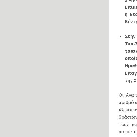
Επιμε
η Ετ
Κέντρ
Στην
Τοπ.
τοπι
οποί
Ημαθ
Επαγ
της Σ
Οι Αναπ
αριθμό 
ιδρύσου
δράσεων
τους κα
αυτοαπα