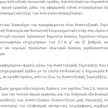
μων από ειδικές κοινωνικές ομάδες, που απειλούνται περισσότ
 αγορά εργασίας μέσω της εφαρμογής ειδικά στοχευόμενων δ
τελεσματικότητας των πολιτικών απασχόλησης».
στικοί δικαιούχοι του προγράμματος είναι Αναπτυξιακές Συμπ
ική Οικονομία και Κοινωνική Επιχειρηματικότητα), που ιδρύοντ
ετοχή νομικών προσώπων δημοσίου δικαίου, δημόσιων επιχει
κοινωφελών επιχειρήσεων των Ο.Τ.Α. α’ και β’ βαθμού, 
ών και νομικών προσώπων ιδιωτικού δικαίου, κερδοσκοπικ
ρα.
ναφερόμενοι φορείς, μέσω της Αναπτυξιακής Σύμπραξης που 
επιχειρησιακό σχέδιο με το οποίο επιδιώκεται η δημιουργία 
, σε οριοθετημένες, από τις ίδιες τις Αναπτυξιακές Συμπράξεις
έξιμες-χρηματοδοτούμενες δράσεις του σχεδίου Τοπ.Σ.Α. περι
 (για την τοπική αγορά εργασίας, για την διάγνωση εξειδικευ
 ανάδειξη των αναπτυξιακών δυνατοτήτων μιας περιοχής), εν
τοποίησης του πληθυσμού, κατάρτιση, επιμόρφωση, συμβουλ