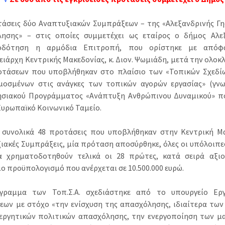
τάσεις δύο Αναπτυξιακών Συμπράξεων – της «Αλεξανδρινής Γη
ησης» – στις οποίες συμμετέχει ως εταίρος ο δήμος Αλεξά
οδότηση η αρμόδια Επιτροπή, που ορίστηκε με απόφ
ειάρχη Κεντρικής Μακεδονίας, κ. Διον. Ψωμιάδη, μετά την ολο
τάσεων που υποβλήθηκαν στο πλαίσιο των «Τοπικών Σχεδί
οσμένων στις ανάγκες των τοπικών αγορών εργασίας» (γνωσ
ησιακού Προγράμματος «Ανάπτυξη Ανθρώπινου Δυναμικού» π
Ευρωπαϊκό Κοινωνικό Ταμείο.
 συνολικά 48 προτάσεις που υποβλήθηκαν στην Κεντρική Μ
ιακές Συμπράξεις, μία πρόταση αποσύρθηκε, όλες οι υπόλοιπες
 χρηματοδοτηθούν τελικά οι 28 πρώτες, κατά σειρά αξιο
μο προϋπολογισμό που ανέρχεται σε 10.500.000 ευρώ.
γραμμα των Τοπ.Σ.Α. σχεδιάστηκε από το υπουργείο Εργ
εων με στόχο «την ενίσχυση της απασχόλησης, ιδιαίτερα των 
εργητικών πολιτικών απασχόλησης, την ενεργοποίηση των μα