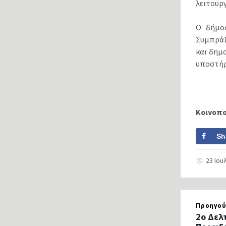
λειτουρ
Ο δήμος
Συμπράξ
και δημ
υποστήρ
Κοινοπ
Sh
23 Ιου
Προηγού
2ο Δελ