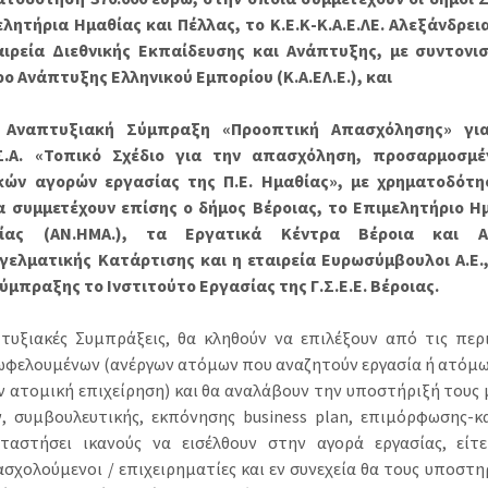
λητήρια Ημαθίας και Πέλλας, το Κ.Ε.Κ-Κ.Α.Ε.ΛΕ. Αλεξάνδρει
αιρεία Διεθνικής Εκπαίδευσης και Ανάπτυξης, με συντον
ο Ανάπτυξης Ελληνικού Εμπορίου (Κ.Α.ΕΛ.Ε.), και
 Αναπτυξιακή Σύμπραξη «Προοπτική Απασχόλησης» γι
Σ.Α. «Τοπικό Σχέδιο για την απασχόληση, προσαρμοσμ
κών αγορών εργασίας της Π.Ε. Ημαθίας», με χρηματοδότη
α συμμετέχουν επίσης ο δήμος Βέροιας, το Επιμελητήριο Η
ίας (ΑΝ.ΗΜΑ.), τα Εργατικά Κέντρα Βέροια και Αλ
γελματικής Κατάρτισης και η εταιρεία Ευρωσύμβουλοι Α.Ε.,
ύμπραξης το Ινστιτούτο Εργασίας της Γ.Σ.Ε.Ε. Βέροιας.
τυξιακές Συμπράξεις, θα κληθούν να επιλέξουν από τις περ
ωφελουμένων (ανέργων ατόμων που αναζητούν εργασία ή ατόμω
ν ατομική επιχείρηση) και θα αναλάβουν την υποστήριξή τους 
, συμβουλευτικής, εκπόνησης business plan, επιμόρφωσης-κ
ταστήσει ικανούς να εισέλθουν στην αγορά εργασίας, είτ
σχολούμενοι / επιχειρηματίες και εν συνεχεία θα τους υποστη