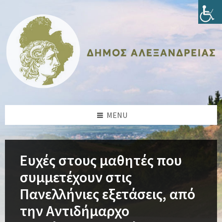
Skip
Skip
Skip
Skip
to
to
to
to
content
left
right
footer
sidebar
sidebar
MENU
Ευχές στους μαθητές που
συμμετέχουν στις
Πανελλήνιες εξετάσεις, από
την Αντιδήμαρχο