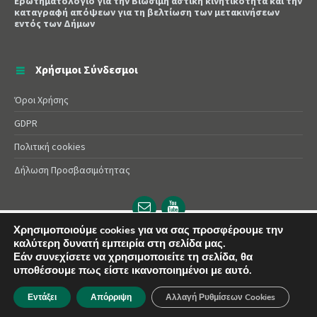
Ερωτηματολόγιο για την Βιώσιμη αστική κινητικότητα και την
καταγραφή απόψεων για τη βελτίωση των μετακινήσεων
εντός των Δήμων
Χρήσιμοι Σύνδεσμοι
Όροι Χρήσης
GDPR
Πολιτική cookies
Δήλωση Προσβασιμότητας
Email
YouTube
url
url
Χρησιμοποιούμε cookies για να σας προσφέρουμε την
καλύτερη δυνατή εμπειρία στη σελίδα μας.
© 2025 Δήμος Αλεξάνδρειας | Powered by
Apogee
Εάν συνεχίσετε να χρησιμοποιείτε τη σελίδα, θα
υποθέσουμε πως είστε ικανοποιημένοι με αυτό.
Εντάξει
Απόρριψη
Αλλαγή Ρυθμίσεων Cookies