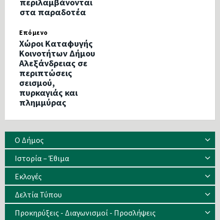
περιλαμβάνονται
στα παραδοτέα
Επόμενο
Χώροι Καταφυγής
Κοινοτήτων Δήμου
Αλεξάνδρειας σε
περιπτώσεις
σεισμού,
πυρκαγιάς και
πλημμύρας
Ο Δήμος
Ιστορία – Έθιμα
Eκλογές
Δελτία Τύπου
Προκηρύξεις - Διαγωνισμοί - Προσλήψεις