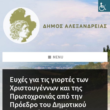
Skip
Skip
Skip
Skip
to
to
to
to
content
left
right
footer
sidebar
sidebar
MENU
Ευχές για τις γιορτές των
Χριστουγέννων και της
Πρωτοχρονιάς από την
Πρόεδρο του Δημοτικού