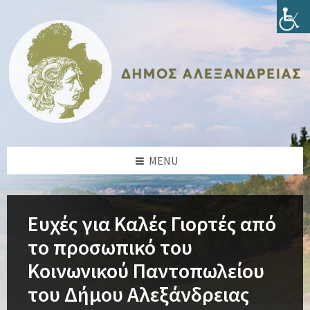
Skip
Skip
Skip
Skip
to
to
to
to
content
left
right
footer
sidebar
sidebar
MENU
Ευχές για Καλές Γιορτές από
το προσωπικό του
Κοινωνικού Παντοπωλείου
του Δήμου Αλεξάνδρειας