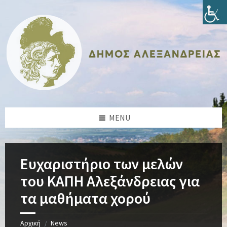
Skip
Skip
Skip
Skip
to
to
to
to
content
left
right
footer
sidebar
sidebar
MENU
Ευχαριστήριο των μελών
του ΚΑΠΗ Αλεξάνδρειας για
τα μαθήματα χορού
Αρχική
News
/