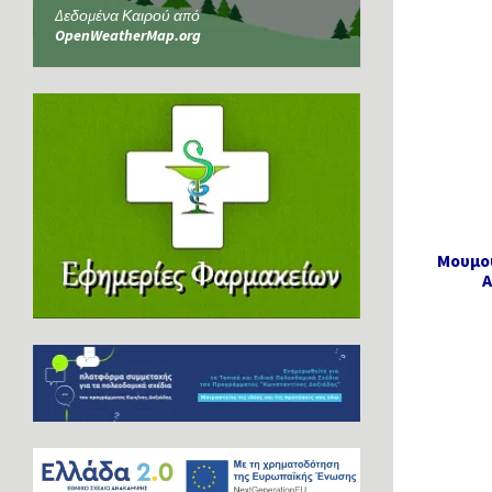
Δεδομένα Καιρού από
OpenWeatherMap.org
Μουμου
Α