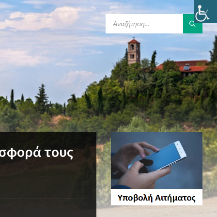
SEARCH:
ισφορά τους
υ