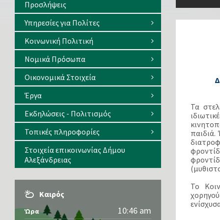
Προσλήψεις
Υπηρεσίες για Πολίτες
Κοινωνική Πολιτική
Νομικά Πρόσωπα
Οικονομικά Στοιχεία
Δ
Έργα
Τα στελ
Εκδηλώσεις - Πολιτισμός
ιδιωτικ
κινητοπ
Τοπικές πληροφορίες
παιδιά.
διατροφ
Στοιχεία επικοινωνίας Δήμου
φροντί
Αλεξάνδρειας
φροντί
(μυθιστο
Το Κοι
Καιρός
χορηγού
ενίσχυσα
10:46 am
Ώρα