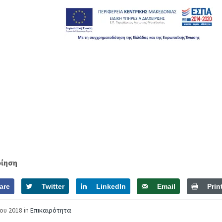
οίηση
are
Twitter
LinkedIn
Email
Prin
ΐου 2018
in
Επικαιρότητα