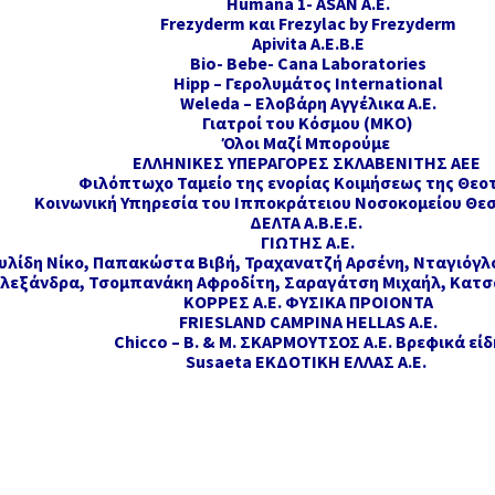
Humana 1- ASAN A.E.
Frezyderm και Frezylac by Frezyderm
Apivita Α.Ε.Β.Ε
Bio- Bebe- Cana Laboratories
Hipp – Γερολυμάτος International
Weleda – Ελοβάρη Αγγέλικα Α.Ε.
Γιατροί του Κόσμου (ΜΚΟ)
Όλοι Mαζί Μπορούμε
ΕΛΛΗΝΙΚΕΣ ΥΠΕΡΑΓΟΡΕΣ ΣΚΛΑΒΕΝΙΤΗΣ ΑΕΕ
Φιλόπτωχο Ταμείο της ενορίας Κοιμήσεως της Θεο
Κοινωνική Υπηρεσία του Ιπποκράτειου Νοσοκομείου Θε
ΔΕΛΤΑ Α.Β.Ε.Ε.
ΓΙΩΤΗΣ Α.Ε.
λίδη Νίκο, Παπακώστα Βιβή, Τραχανατζή Αρσένη, Νταγιόγλ
λεξάνδρα, Τσομπανάκη Αφροδίτη, Σαραγάτση Μιχαήλ, Κατσ
ΚΟΡΡΕΣ Α.Ε. ΦΥΣΙΚΑ ΠΡΟΙΟΝΤΑ
FRIESLAND CAMPINA HELLAS A.E.
Chicco – B. & M. ΣΚΑΡΜΟΥΤΣΟΣ Α.Ε. Βρεφικά είδ
Susaeta ΕΚΔΟΤΙΚΗ ΕΛΛΑΣ Α.Ε.