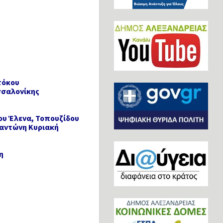
τόκου
σσαλονίκης
ου Έλενα, Τοπουζίδου
αντώνη Κυριακή
η