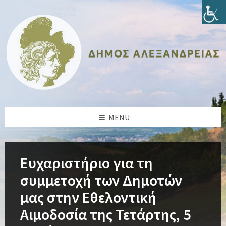
Skip
Skip
Skip
Skip
to
to
to
to
content
left
right
footer
sidebar
sidebar
MENU
Ευχαριστήριο για τη
συμμετοχή των Δημοτών
μας στην Εθελοντική
Αιμοδοσία της Τετάρτης, 5