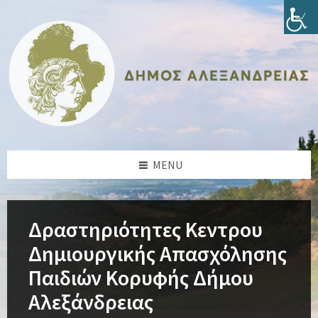
Skip
Skip
Skip
Skip
to
to
to
to
content
left
right
footer
sidebar
sidebar
MENU
Δραστηριότητες Κεντρου
Δημιουργικής Απασχόλησης
Παιδιών Κορυφής Δήμου
Αλεξάνδρειας