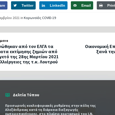
are
Twitter
LinkedIn
Email
Prin
κεμβρίου 2021
in
Κορωνοϊός COVID-19
μενο
νώθηκαν από τον ΕΛΓΑ τα
Οικονομική Επ
ατα εκτίμησης ζημιών από
ξανά την
γετό της 28ης Μαρτίου 2021
λλιέργειες της τ.κ. Λουτρού
Δελτία Τύπου
Προσωρινές κυκλοφοριακές ρυθμίσεις στην πόλη της
Αλεξάνδρειας κατά τη διάρκεια διεξαγωγής
εμποροπανήγυρης, στο πλαίσιο εορτασμού του Ι.Ν.