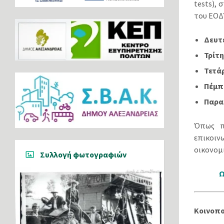
tests), 
του ΕΟΔΥ
Δευτ
Τρίτη
Τετά
Πέμπ
Παρα
Όπως π
επικοιν
οικονομ
Συλλογή φωτογραφιών
Ω
Κοινοπ