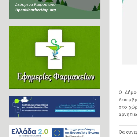
Δεδομένα Καιρού από
OpenWeatherMap.org
Ο Δήμος
Δεκεμβρ
στο χώρ
αρνητικά
Θα συνε