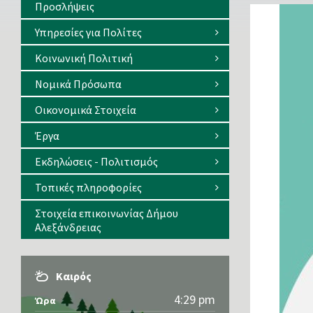
Προσλήψεις
Υπηρεσίες για Πολίτες
Κοινωνική Πολιτική
Νομικά Πρόσωπα
Οικονομικά Στοιχεία
Έργα
Εκδηλώσεις - Πολιτισμός
Τοπικές πληροφορίες
Στοιχεία επικοινωνίας Δήμου
Αλεξάνδρειας
Καιρός
4:29 pm
Ώρα