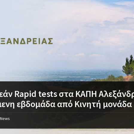
άν Rapid tests στα ΚΑΠΗ Αλεξάνδρ
ενη εβδομάδα από Κινητή μονάδα
News