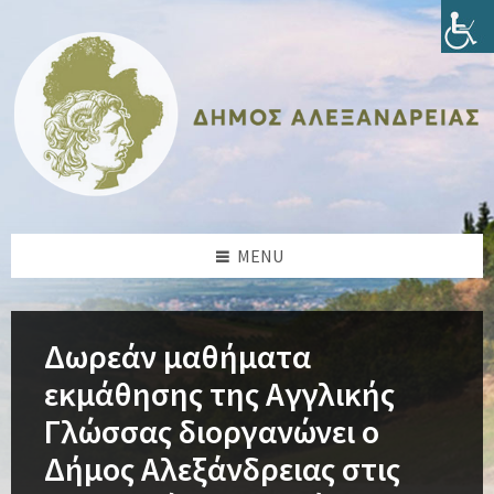
Skip
Skip
Skip
Skip
to
to
to
to
content
left
right
footer
sidebar
sidebar
MENU
Δωρεάν μαθήματα
εκμάθησης της Αγγλικής
Γλώσσας διοργανώνει ο
Δήμος Αλεξάνδρειας στις