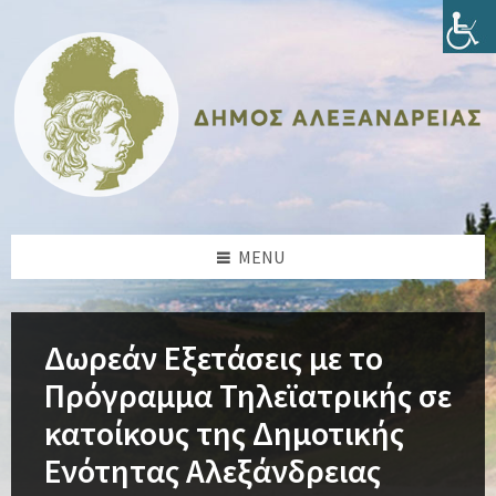
Skip
Skip
Skip
Skip
to
to
to
to
content
left
right
footer
sidebar
sidebar
MENU
Δωρεάν Εξετάσεις με το
Πρόγραμμα Τηλεϊατρικής σε
κατοίκους της Δημοτικής
Ενότητας Αλεξάνδρειας